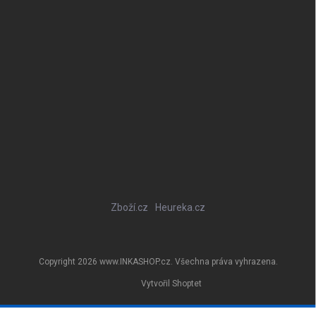
Zboží.cz
Heureka.cz
Copyright 2026
www.INKASHOP.cz
. Všechna práva vyhrazena.
Vytvořil Shoptet