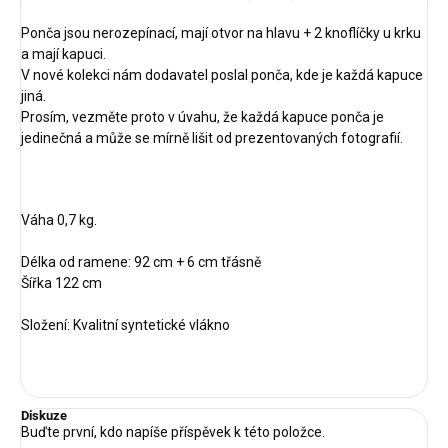
Ponča jsou nerozepínací, mají otvor na hlavu + 2 knoflíčky u krku
a mají kapuci.
V nové kolekci nám dodavatel poslal ponča, kde je každá kapuce
jiná.
Prosím, vezměte proto v úvahu, že každá kapuce ponča je
jedinečná a může se mírně lišit od prezentovaných fotografií.
Váha 0,7 kg.
Délka od ramene: 92 cm + 6 cm třásně
Šířka 122 cm
Složení: Kvalitní syntetické vlákno
Diskuze
Buďte první, kdo napíše příspěvek k této položce.