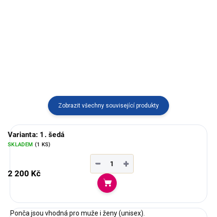
alpaky s tradičním andským
Hřejivé pončo ze 100% ovčí vlny
vzorem. Ručně vyráběný v Peru,
s praktickým zapínáním a
ideální pro ženy i muže, kteří
kapucí. Můžete ho nosit zavinuté
dávají přednost pohodlí a poctivé
i rozepnuté – ideální do
kvalitě.
chladných dní.
Zobrazit všechny související produkty
Varianta: 1. šedá
SKLADEM
(1 KS)
−
+
2 200 Kč
Do košíku
Ponča jsou vhodná pro muže i ženy (unisex).