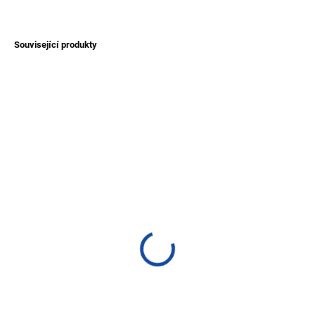
ZEPTAT SE
Související produkty
TIP
TIP
SKLADEM
SKLADEM
(>1 KS)
(>1 KS)
Pončo ze 100% ovčí vlny
Unisex svetr Titicaca z
- rozepínací/zavinovací -
vlny alpaky - šedý
hnědé
1 200 Kč
2 500 Kč
Detail
Detail
Hřejivý svetr na zip z jemné vlny