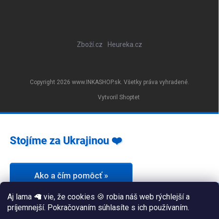
Zboží.cz
Heureka.cz
Copyright 2026
www.INKASHOP.sk
. Všetky práva vyhradené.
Vytvoril Shoptet
Stojíme za Ukrajinou ❤️
Ako a čím pomôcť »
Aj lama 🦙 vie, že cookies 🍪 robia náš web rýchlejší a
príjemnejší. Pokračovaním súhlasíte s ich používaním.