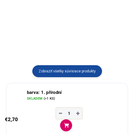
Prstienok z plodu palmy tagua
vyrábaný v Ekvádore.
Ručne pletený náramok vyrábaný
v Ekvádore.
Zobraziť všetky súvisiace produkty
barva: 1. přírodní
SKLADEM
(>1 KS)
−
+
€2,70
Do košíka