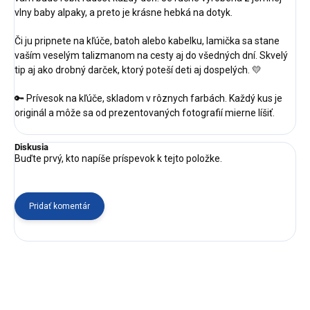
vlny baby alpaky, a preto je krásne hebká na dotyk.
Či ju pripnete na kľúče, batoh alebo kabelku, lamička sa stane
vaším veselým talizmanom na cesty aj do všedných dní. Skvelý
tip aj ako drobný darček, ktorý poteší deti aj dospelých. 💛
🔑 Prívesok na kľúče, skladom v rôznych farbách. Každý kus je
originál a môže sa od prezentovaných fotografií mierne líšiť.
Diskusia
Buďte prvý, kto napíše príspevok k tejto položke.
Pridať komentár