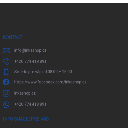
Z
á
p
ä
t
i
e
KONTAKT
info
@
inkashop.cz
+420 774 418 891
Sme tu pre vás od 08:00 – 16:00
https://www.facebook.com/inkashop.cz
inkashop.cz
+420 774 418 891
INFORMÁCIE PRE VÁS