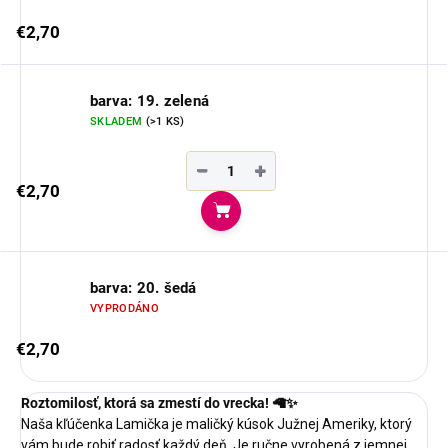
€2,70
barva: 19. zelená
SKLADEM
(>1 KS)
−
+
€2,70
Do košíka
barva: 20. šedá
VYPRODÁNO
€2,70
Roztomilosť, ktorá sa zmestí do vrecka! 🦙✨
Naša kľúčenka Lamička je maličký kúsok Južnej Ameriky, ktorý
vám bude robiť radosť každý deň. Je ručne vyrobená z jemnej