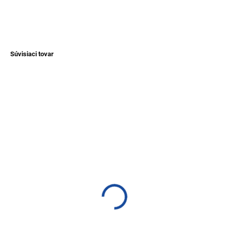
DETAILNÉ INFORMÁCIE
OPÝTAŤ SA
Súvisiaci tovar
NOVINKA
TIP
TIP
SKLADEM
SKLADEM
(>1 KS)
(>1 KS)
Pletený náramok Cauri y
Prstienok z tagua
Ojo
€4,10
€1,60
Do košíka
Detail