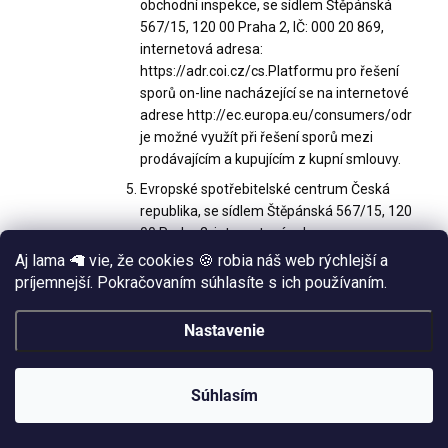
obchodní inspekce, se sídlem Štěpánská
567/15, 120 00 Praha 2, IČ: 000 20 869,
internetová adresa:
https://adr.coi.cz/cs.Platformu pro řešení
sporů on-line nacházející se na internetové
adrese http://ec.europa.eu/consumers/odr
je možné využít při řešení sporů mezi
prodávajícím a kupujícím z kupní smlouvy.
Evropské spotřebitelské centrum Česká
republika, se sídlem Štěpánská 567/15, 120
00 Praha 2, internetová adresa:
http://www.evropskyspotrebitel.cz
Aj lama 🦙 vie, že cookies 🍪 robia náš web rýchlejší a
je kontaktním místem podle Nařízení
príjemnejší. Pokračovaním súhlasíte s ich používaním.
Evropského parlamentu a Rady (EU)
č. 524/2013 ze dne 21. května 2013 o řešení
Nastavenie
spotřebitelských sporů on-line a o změně
nařízení (ES) č. 2006/2004 a směrnice
2009/22/ES (nařízení o řešení
Súhlasím
spotřebitelských sporů on-line).
Kupující se může obrátit se stížností na orgán