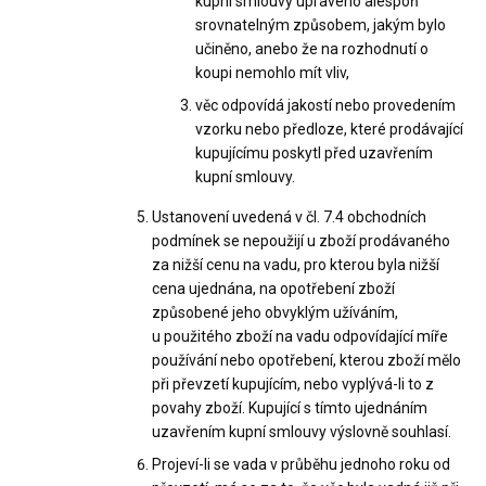
kupní smlouvy upraveno alespoň
srovnatelným způsobem, jakým bylo
učiněno, anebo že na rozhodnutí o
koupi nemohlo mít vliv,
věc odpovídá jakostí nebo provedením
vzorku nebo předloze, které prodávající
kupujícímu poskytl před uzavřením
kupní smlouvy.
Ustanovení uvedená v čl. 7.4 obchodních
podmínek se nepoužijí u zboží prodávaného
za nižší cenu na vadu, pro kterou byla nižší
cena ujednána, na opotřebení zboží
způsobené jeho obvyklým užíváním,
u použitého zboží na vadu odpovídající míře
používání nebo opotřebení, kterou zboží mělo
při převzetí kupujícím, nebo vyplývá-li to z
povahy zboží. Kupující s tímto ujednáním
uzavřením kupní smlouvy výslovně souhlasí.
Projeví-li se vada v průběhu jednoho roku od