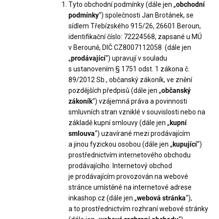
Tyto obchodní podmínky (dále jen „
obchodní
podmínky
“) společnosti Jan Brotánek, se
sídlem Třebízského 915/26, 26601 Beroun,
identifikační číslo: 72224568, zapsané u MÚ
v Berouně, DIČ CZ8007112058 (dále jen
„
prodávající
“) upravují v souladu
s ustanovením § 1751 odst. 1 zákona č.
89/2012 Sb., občanský zákoník, ve znění
pozdějších předpisů (dále jen „
občanský
zákoník
“) vzájemná práva a povinnosti
smluvních stran vzniklé v souvislosti nebo na
základě kupní smlouvy (dále jen „
kupní
smlouva
“) uzavírané mezi prodávajícím
a jinou fyzickou osobou (dále jen „
kupující
“)
prostřednictvím internetového obchodu
prodávajícího. Internetový obchod
je prodávajícím provozován na webové
stránce umístěné na internetové adrese
inkashop.cz (dále jen „
webová stránka
“),
a to prostřednictvím rozhraní webové stránky