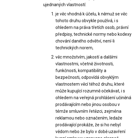
ujednaných vlastností:
je věc vhodná k účelu, k němuž se věc
tohoto druhu obvykle používá, i s
ohledem na práva třetích osob, právní
předpisy, technické normy nebo kodexy
chování daného odvětví, není-li
technických norem,
věc množstvím, jakostí a dalšími
vlastnostmi, včetně životnosti,
funkčnosti, kompatibility a
bezpečnosti, odpovídá obvyklým
vlastnostem věcí téhož druhu, které
může kupující rozumně očekávat, i s
ohledem na veřejná prohlášení učiněná
prodávajícím nebo jinou osobou v
témže smluvním řetězci, zejména
reklamou nebo označením, ledaže
prodávající prokáže, že si ho nebyl
vědom nebo že bylo v době uzavření