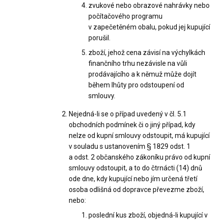
zvukové nebo obrazové nahrávky nebo
počítačového programu
v zapečetěném obalu, pokud jej kupující
porušil.
zboží, jehož cena závisí na výchylkách
finančního trhu nezávisle na vůli
prodávajícího a k němuž může dojít
během lhůty pro odstoupení od
smlouvy.
Nejedná-li se o případ uvedený v čl. 5.1
obchodních podmínek či o jiný případ, kdy
nelze od kupní smlouvy odstoupit, má kupující
v souladu s ustanovením § 1829 odst. 1
a odst. 2 občanského zákoníku právo od kupní
smlouvy odstoupit, a to do čtrnácti (14) dnů
ode dne, kdy kupující nebo jím určená třetí
osoba odlišná od dopravce převezme zboží,
nebo:
poslední kus zboží, objedná-li kupující v