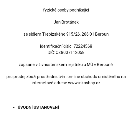
fyzické osoby podnikající
Jan Brotánek
se sídlem Třebízského 915/26, 266 01 Beroun
identifikační číslo: 72224568
DIČ: CZ8007112058
zapsané v živnostenském rejstříku u MÚ v Berouně
pro prodej zboží prostřednictvím on-line obchodu umístěného na
internetové adrese www.inkashop.cz
ÚVODNÍ USTANOVENÍ