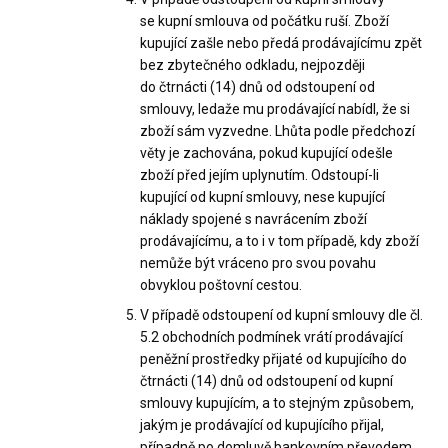
se kupní smlouva od počátku ruší. Zboží
kupující zašle nebo předá prodávajícímu zpět
bez zbytečného odkladu, nejpozději
do čtrnácti (14) dnů od odstoupení od
smlouvy, ledaže mu prodávající nabídl, že si
zboží sám vyzvedne. Lhůta podle předchozí
věty je zachována, pokud kupující odešle
zboží před jejím uplynutím. Odstoupí-li
kupující od kupní smlouvy, nese kupující
náklady spojené s navrácením zboží
prodávajícímu, a to i v tom případě, kdy zboží
nemůže být vráceno pro svou povahu
obvyklou poštovní cestou.
V případě odstoupení od kupní smlouvy dle čl.
5.2 obchodních podmínek vrátí prodávající
peněžní prostředky přijaté od kupujícího do
čtrnácti (14) dnů od odstoupení od kupní
smlouvy kupujícím, a to stejným způsobem,
jakým je prodávající od kupujícího přijal,
případně po domluvě bankovním převodem.