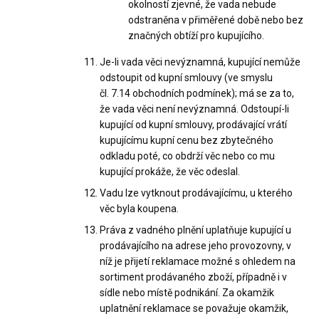
okolností zjevné, že vada nebude
odstraněna v přiměřené době nebo bez
značných obtíží pro kupujícího.
Je-li vada věci nevýznamná, kupující nemůže
odstoupit od kupní smlouvy (ve smyslu
čl. 7.14 obchodních podmínek); má se za to,
že vada věci není nevýznamná. Odstoupí-li
kupující od kupní smlouvy, prodávající vrátí
kupujícímu kupní cenu bez zbytečného
odkladu poté, co obdrží věc nebo co mu
kupující prokáže, že věc odeslal.
Vadu lze vytknout prodávajícímu, u kterého
věc byla koupena.
Práva z vadného plnění uplatňuje kupující u
prodávajícího na adrese jeho provozovny, v
níž je přijetí reklamace možné s ohledem na
sortiment prodávaného zboží, případně i v
sídle nebo místě podnikání. Za okamžik
uplatnění reklamace se považuje okamžik,