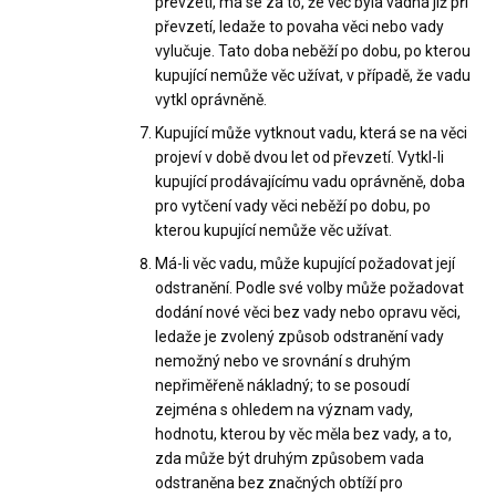
převzetí, má se za to, že věc byla vadná již při
převzetí, ledaže to povaha věci nebo vady
vylučuje. Tato doba neběží po dobu, po kterou
kupující nemůže věc užívat, v případě, že vadu
vytkl oprávněně.
Kupující může vytknout vadu, která se na věci
projeví v době dvou let od převzetí. Vytkl-li
kupující prodávajícímu vadu oprávněně, doba
pro vytčení vady věci neběží po dobu, po
kterou kupující nemůže věc užívat.
Má-li věc vadu, může kupující požadovat její
odstranění. Podle své volby může požadovat
dodání nové věci bez vady nebo opravu věci,
ledaže je zvolený způsob odstranění vady
nemožný nebo ve srovnání s druhým
nepřiměřeně nákladný; to se posoudí
zejména s ohledem na význam vady,
hodnotu, kterou by věc měla bez vady, a to,
zda může být druhým způsobem vada
odstraněna bez značných obtíží pro