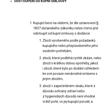
ODSTOUPENÍ OD KUPNÍ SMLOUVY
Kupující bere na vědomí, že dle ustanovení §
1837 občanského zákoníku nelze mimo jiné
odstoupit od kupní smlouvy o dodávce:
Zboží vyrobeného podle požadavků
kupujícího nebo přizpůsobeného jeho
osobním potřebám,
zboží, které podléhá rychlé zkáze, nebo
zboží s krátkou dobou spotřeby, jakož
i zboží, které bylo po dodání vzhledem
ke své povaze nenávratně smíseno s
jiným zbožím,
zboží v zapečetěném obalu, které z
důvodu ochrany zdraví nebo
z hygienických důvodů není vhodné
vrátit poté, co jej kupující porušil, a