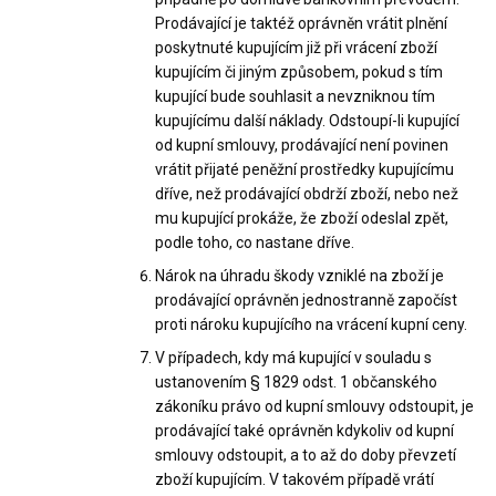
Prodávající je taktéž oprávněn vrátit plnění
poskytnuté kupujícím již při vrácení zboží
kupujícím či jiným způsobem, pokud s tím
kupující bude souhlasit a nevzniknou tím
kupujícímu další náklady. Odstoupí-li kupující
od kupní smlouvy, prodávající není povinen
vrátit přijaté peněžní prostředky kupujícímu
dříve, než prodávající obdrží zboží, nebo než
mu kupující prokáže, že zboží odeslal zpět,
podle toho, co nastane dříve.
Nárok na úhradu škody vzniklé na zboží je
prodávající oprávněn jednostranně započíst
proti nároku kupujícího na vrácení kupní ceny.
V případech, kdy má kupující v souladu s
ustanovením § 1829 odst. 1 občanského
zákoníku právo od kupní smlouvy odstoupit, je
prodávající také oprávněn kdykoliv od kupní
smlouvy odstoupit, a to až do doby převzetí
zboží kupujícím. V takovém případě vrátí