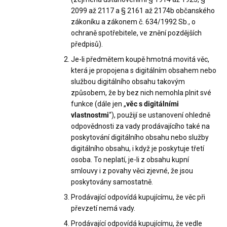
2099 až 2117 a § 2161 až 2174b občanského
zákoníku a zákonem č. 634/1992 Sb., o
ochraně spotřebitele, ve znění pozdějších
předpisů).
Je-li předmětem koupě hmotná movitá věc,
která je propojena s digitálním obsahem nebo
službou digitálního obsahu takovým
způsobem, že by bez nich nemohla plnit své
funkce (dále jen „
věc s digitálními
vlastnostmi
“), použijí se ustanovení ohledně
odpovědnosti za vady prodávajícího také na
poskytování digitálního obsahu nebo služby
digitálního obsahu, i když je poskytuje třetí
osoba. To neplatí, je-li z obsahu kupní
smlouvy i z povahy věci zjevné, že jsou
poskytovány samostatně.
Prodávající odpovídá kupujícímu, že věc při
převzetí nemá vady.
Prodávající odpovídá kupujícímu, že vedle