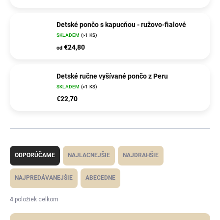
Detské pončo s kapucňou - ružovo-fialové
SKLADEM
(>1 KS)
€24,80
od
Detské ručne vyšívané pončo z Peru
SKLADEM
(>1 KS)
€22,70
R
a
d
ODPORÚČAME
NAJLACNEJŠIE
NAJDRAHŠIE
e
n
i
NAJPREDÁVANEJŠIE
ABECEDNE
e
p
r
4
položiek celkom
o
d
u