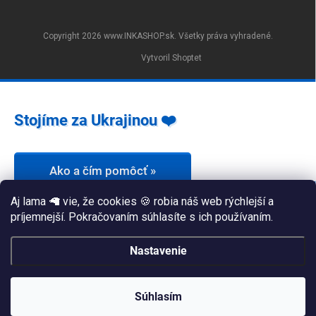
Copyright 2026
www.INKASHOP.sk
. Všetky práva vyhradené.
Vytvoril Shoptet
Stojíme za Ukrajinou ❤️
Ako a čím pomôcť »
Aj lama 🦙 vie, že cookies 🍪 robia náš web rýchlejší a
príjemnejší. Pokračovaním súhlasíte s ich používaním.
Nastavenie
Súhlasím