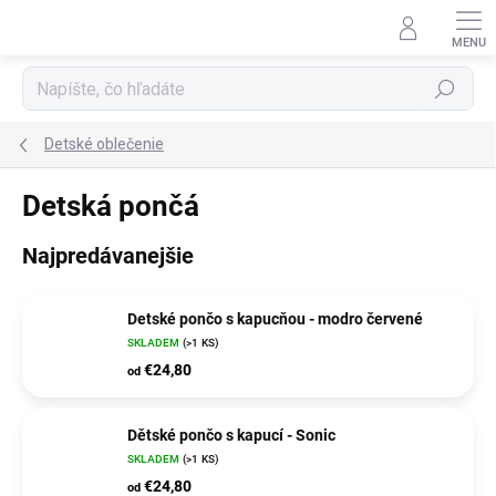
Prejsť
na
obsah
Hľadať
Detské oblečenie
Detská pončá
Najpredávanejšie
Detské pončo s kapucňou - modro červené
SKLADEM
(>1 KS)
€24,80
od
Dětské pončo s kapucí - Sonic
SKLADEM
(>1 KS)
€24,80
od