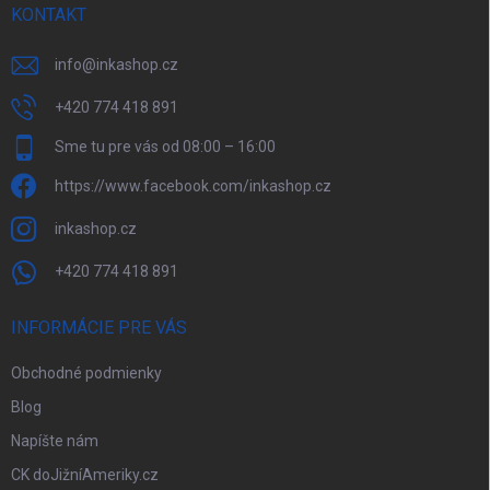
r
KONTAKT
v
k
y
info
@
inkashop.cz
v
ý
+420 774 418 891
p
Sme tu pre vás od 08:00 – 16:00
i
s
https://www.facebook.com/inkashop.cz
u
inkashop.cz
+420 774 418 891
INFORMÁCIE PRE VÁS
Obchodné podmienky
Blog
Napíšte nám
CK doJižníAmeriky.cz