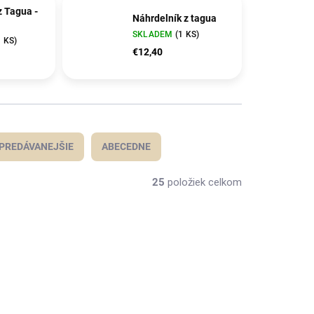
z Tagua -
Náhrdelník z tagua
SKLADEM
(1 KS)
1 KS)
€12,40
PREDÁVANEJŠIE
ABECEDNE
25
položiek celkom
TIP