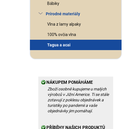
Bábiky
Prírodné materiály
Vlna z lamy alpaky
100% ovčia vlna
Tagua a acai
NÁKUPEM POMÁHÁME
Zboží osobně kupujeme u malých
výrobců v Jižní Americe. Ti se stále
zotavují z poklesu objednávek a
turistiky po pandemii a vaše
objednávky jim pomáhají.
PŘÍBĚHY NAŠICH PRODUKTŮ