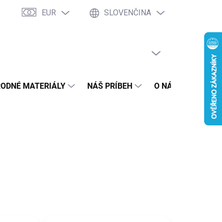
EUR
SLOVENČINA
PRÁZDNY KOŠÍK
NÁKUPNÝ
KOŠÍK
RODNÉ MATERIÁLY
NÁŠ PRÍBEH
O NÁKUPE
BL