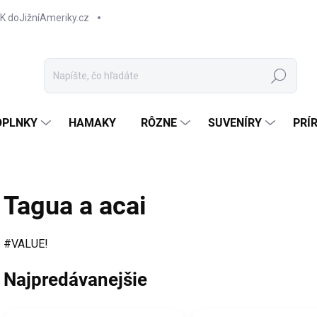
K doJižníAmeriky.cz
Hľadať
OPLNKY
HAMAKY
RÔZNE
SUVENÍRY
PRÍ
Tagua a acai
#VALUE!
Najpredávanejšie