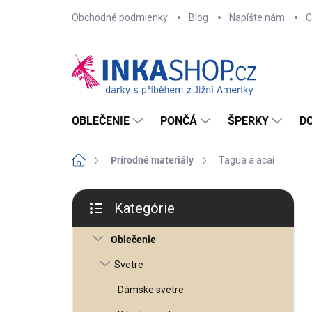
Prejsť
Obchodné podmienky
Blog
Napíšte nám
C
na
obsah
OBLEČENIE
PONČÁ
ŠPERKY
D
Domov
Prírodné materiály
Tagua a acai
B
o
Kategórie
č
Preskočiť
n
kategórie
ý
Oblečenie
p
a
n
Svetre
e
l
Dámske svetre