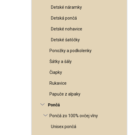
Detské náramky
Detská pončá
Detské nohavice
Detské šatôčky
Ponožky a podkolenky
Šátky a šály
Čiapky
Rukavice
Papuče z alpaky
Pončá
Pončá zo 100% ovčej vlny
Unisex pončá