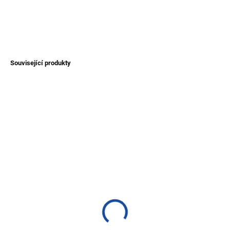
DETAILNÍ INFORMACE
ZEPTAT SE
Související produkty
TIP
AKCE
SKLADEM
SKLADEM
(>1 KS)
(>1 KS)
Dámský svetr Nazca z
Pončo alpaka - bez
vlny alpaky
kapuce
950 Kč
1 200 Kč
Detail
Detail