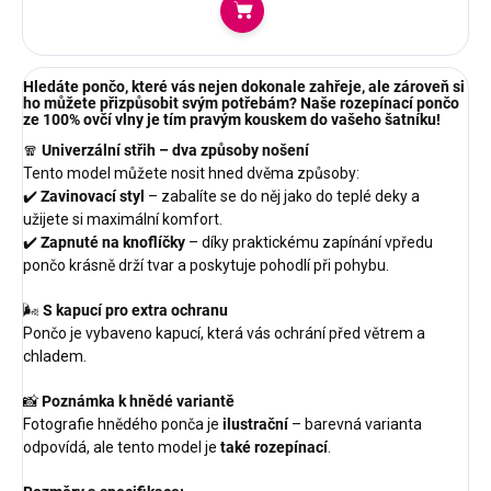
Do košíku
Hledáte pončo, které vás nejen dokonale zahřeje, ale zároveň si
ho můžete přizpůsobit svým potřebám? Naše rozepínací pončo
ze 100% ovčí vlny je tím pravým kouskem do vašeho šatníku!
🧣
Univerzální střih – dva způsoby nošení
Tento model můžete nosit hned dvěma způsoby:
✔️
Zavinovací styl
– zabalíte se do něj jako do teplé deky a
užijete si maximální komfort.
✔️
Zapnuté na knoflíčky
– díky praktickému zapínání vpředu
pončo krásně drží tvar a poskytuje pohodlí při pohybu.
🌬️
S kapucí pro extra ochranu
Pončo je vybaveno kapucí, která vás ochrání před větrem a
chladem.
📸
Poznámka k hnědé variantě
Fotografie hnědého ponča je
ilustrační
– barevná varianta
odpovídá, ale tento model je
také rozepínací
.