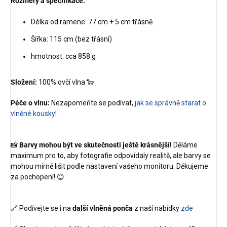
Rozměry a specifikace:
Délka od ramene: 77 cm + 5 cm třásně
Šířka: 115 cm (bez třásní)
hmotnost: cca 858 g
Složení:
100% ovčí vlna 🐑
Péče o vlnu:
Nezapomeňte se podívat,
jak se správně starat o
vlněné kousky!
📸
Barvy mohou být ve skutečnosti ještě krásnější!
Děláme
maximum pro to, aby fotografie odpovídaly realitě, ale barvy se
mohou mírně lišit podle nastavení vašeho monitoru. Děkujeme
za pochopení! 😊
🔗 Podívejte se i na
další vlněná ponča
z naší nabídky
zde