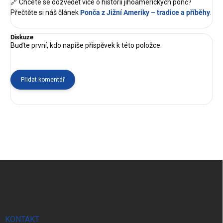
🔗 Chcete se dozvědět více o historii jihoamerických ponč?
Přečtěte si náš článek
Ponča z Jižní Ameriky – tradice a příběhy
.
Diskuze
Buďte první, kdo napíše příspěvek k této položce.
Přidat komentář
Z
á
p
a
t
í
KONTAKT