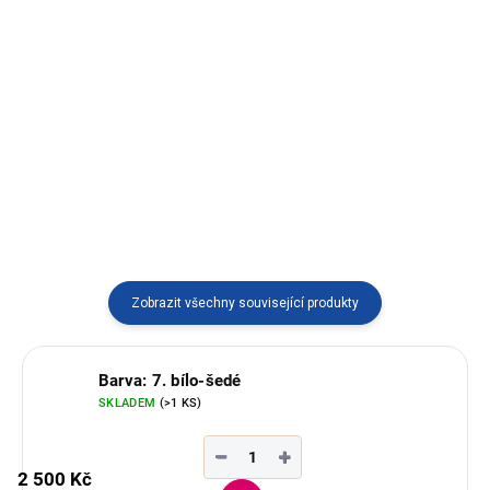
Hřejivý svetr s jihoamerickými
Elegantní pončo bez kapuce s
motivy, kapucí a třásněmi.
vlnou z alpaky, vyráběné v
Ekvádoru.
Zobrazit všechny související produkty
Barva: 7. bílo-šedé
SKLADEM
(>1 KS)
−
+
2 500 Kč