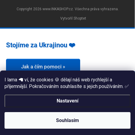
Copyright 2026
www.INKASHOP.cz
. Všechna práva vyhrazena.
Vytvořil Shoptet
Stojíme za Ukrajinou ❤️
Jak a čím pomoci »
I lama 🦙 ví, že cookies 🍪 dělají náš web rychlejší a
příjemnější. Pokračováním souhlasíte s jejich používáním. ✅
Nastavení
Souhlasím