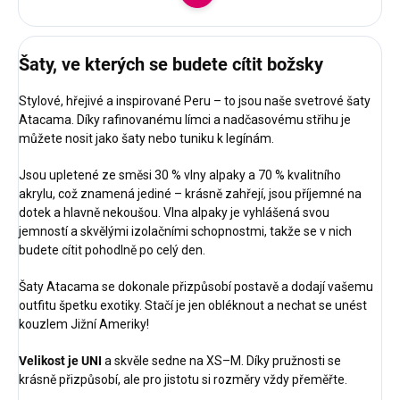
Do košíku
Šaty, ve kterých se budete cítit božsky
Stylové, hřejivé a inspirované Peru – to jsou naše svetrové šaty
Atacama. Díky rafinovanému límci a nadčasovému střihu je
můžete nosit jako šaty nebo tuniku k legínám.
Jsou upletené ze směsi 30 % vlny alpaky a 70 % kvalitního
akrylu, což znamená jediné – krásně zahřejí, jsou příjemné na
dotek a hlavně nekoušou. Vlna alpaky je vyhlášená svou
jemností a skvělými izolačními schopnostmi, takže se v nich
budete cítit pohodlně po celý den.
Šaty Atacama se dokonale přizpůsobí postavě a dodají vašemu
outfitu špetku exotiky. Stačí je jen obléknout a nechat se unést
kouzlem Jižní Ameriky!
Velikost je UNI
a skvěle sedne na XS–M. Díky pružnosti se
krásně přizpůsobí, ale pro jistotu si rozměry vždy přeměřte.