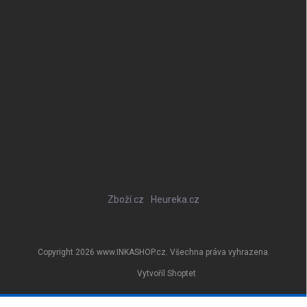
Zboží.cz
Heureka.cz
Copyright 2026
www.INKASHOP.cz
. Všechna práva vyhrazena.
Vytvořil Shoptet