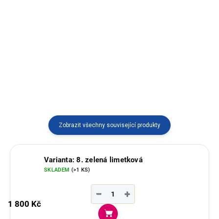
třásněmi vyráběné v Ekvádoru.
Elegantní pončo bez kapuce s
vlnou z alpaky, vyráběné v
Ekvádoru.
Zobrazit všechny související produkty
Varianta: 8. zelená limetková
SKLADEM
(>1 KS)
−
+
1 800 Kč