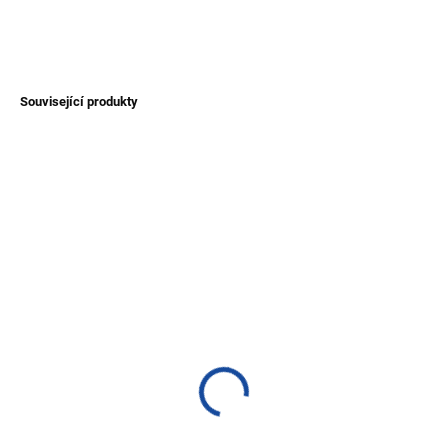
ZEPTAT SE
Související produkty
NOVINKA
AKCE
TIP
SKLADEM
SKLADEM
(>1 KS)
(>1 KS)
Pončo alpaka - s kapucí
Pončo alpaka - bez
kapuce
1 600 Kč
1 200 Kč
Detail
Detail
Elegantní pončo s kapucí a s