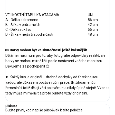
VELIKOSTNÍ TABULKA ATACAMA
UNI
A - Délka od ramene
86 cm
B - Šířka v průramcích
42 cm
C - Délka rukávu
55 cm
D - Šířka v nejširší spodní části
48 cm
📸
Barvy mohou být ve skutečnosti ještě krásnější!
Děláme maximum pro to, aby fotografie odpovídaly realitě, ale
barvy se mohou mírně lišit podle nastavení vašeho monitoru.
Děkujeme za pochopení! 😊
🧵 Každý kus je originál – drobné odchylky od fotek nejsou
vadou, ale důkazem poctivé ruční práce. 🧵 Jihoameričtí
řemeslníci totiž dělají věci po svém – a nikdy úplně stejně. Vzor se
tedy může mírně lišit a proto budete vždy originální.
Diskuze
Buďte první, kdo napíše příspěvek k této položce.