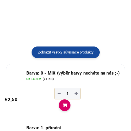
v Ekvádore.
Ručne pletený náramok vyrábaný
v Ekvádore.
Zobraziť všetky súvisiace produkty
Barva: 0 - MIX (výběr barvy necháte na nás ;-)
SKLADEM
(>1 KS)
−
+
€2,50
Do košíka
Barva: 1. přírodní