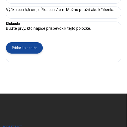
Výška cca 5,5 cm, dĺžka cca 7 cm. Možno použiť ako kľúčenka.
Diskusia
Buďte prvý, kto napíše príspevok k tejto položke.
Pridať komentár
Z
á
p
ä
t
i
e