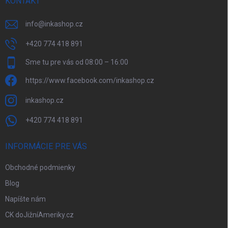
KONTAKT
info
@
inkashop.cz
+420 774 418 891
Sme tu pre vás od 08:00 – 16:00
https://www.facebook.com/inkashop.cz
inkashop.cz
+420 774 418 891
INFORMÁCIE PRE VÁS
Obchodné podmienky
Blog
Napíšte nám
CK doJižníAmeriky.cz