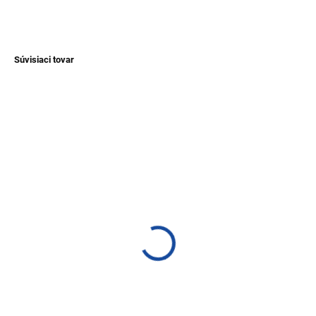
OPÝTAŤ SA
Súvisiaci tovar
NOVINKA
TIP
SKLADEM
SKLADEM
(>1 KS)
(>1 KS)
Pletený náramok Mindo
Pletený náramok Olon -
lapač snov
€2,50
€2,10
Detail
Detail
Ručne pletený náramok vyrábaný