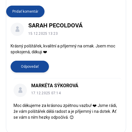
Pridať komentár
V
SARAH PECOLDOVÁ
ý
p
15.12.2025 13:23
i
s
Krásný polštářek, kvalitní a příjemný na omak. Jsem moc
spokojená, děkuji ❤️
d
i
s
Odpovedať
k
u
s
MARKÉTA SÝKOROVÁ
i
17.12.2025 07:14
í
Moc děkujeme za krásnou zpětnou vazbu! ❤️ Jsme rádi,
že vám polštářek dělá radost a je příjemný i na dotek. Ať
se vám s ním hezky odpočívá. 😊