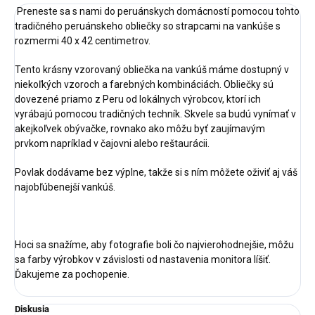
Preneste sa s nami do peruánskych domácností pomocou tohto
tradičného peruánskeho obliečky so strapcami na vankúše s
rozmermi 40 x 42 centimetrov.
Tento krásny vzorovaný obliečka na vankúš máme dostupný v
niekoľkých vzoroch a farebných kombináciách. Obliečky sú
dovezené priamo z Peru od lokálnych výrobcov, ktorí ich
vyrábajú pomocou tradičných techník. Skvele sa budú vynímať v
akejkoľvek obývačke, rovnako ako môžu byť zaujímavým
prvkom napríklad v čajovni alebo reštaurácii.
Povlak dodávame bez výplne, takže si s ním môžete oživiť aj váš
najobľúbenejší vankúš.
Hoci sa snažíme, aby fotografie boli čo najvierohodnejšie, môžu
sa farby výrobkov v závislosti od nastavenia monitora líšiť.
Ďakujeme za pochopenie.
Diskusia