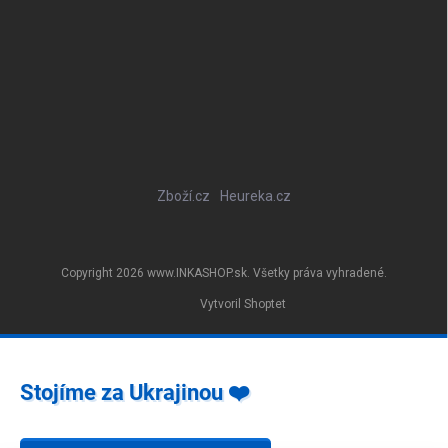
Zboží.cz
Heureka.cz
Copyright 2026
www.INKASHOP.sk
. Všetky práva vyhradené.
Vytvoril Shoptet
Stojíme za Ukrajinou ❤️