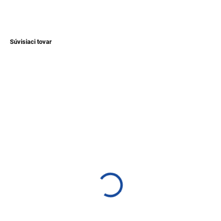
OPÝTAŤ SA
Súvisiaci tovar
NOVINKA
TIP
SKLADEM
SKLADEM
(>1 KS)
(>1 KS)
Tradičný obrus z
Deka s lamou - fialová
Ekvádoru 100x160 cm
€90,70
€28,80
Do košíka
Detail
Praktická deka z Ekvádoru s