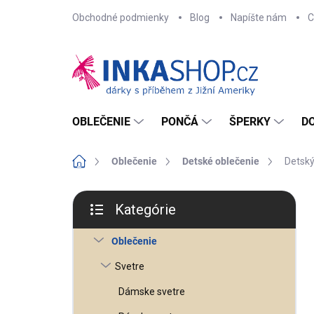
Prejsť
Obchodné podmienky
Blog
Napíšte nám
C
na
obsah
OBLEČENIE
PONČÁ
ŠPERKY
D
Domov
Oblečenie
Detské oblečenie
Detský
B
o
Kategórie
č
Preskočiť
n
kategórie
ý
Oblečenie
p
a
n
Svetre
e
l
Dámske svetre