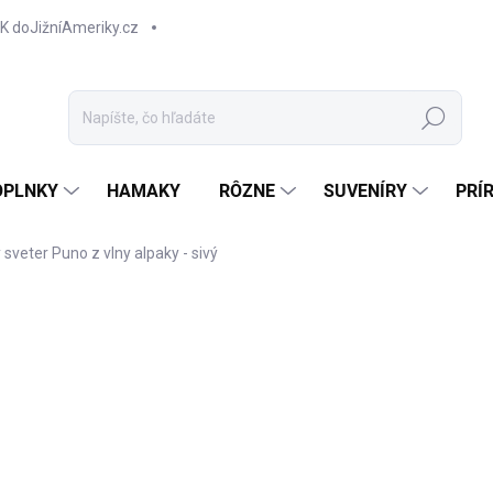
K doJižníAmeriky.cz
Hľadať
OPLNKY
HAMAKY
RÔZNE
SUVENÍRY
PRÍ
 sveter Puno z vlny alpaky - sivý
NOVINKA
TIP
€2
Jedn
Z
cena
Príj