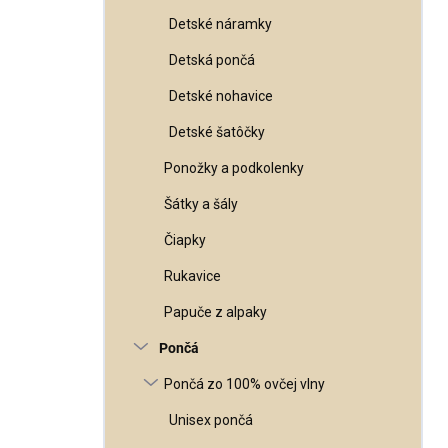
Detské náramky
Detská pončá
Detské nohavice
Detské šatôčky
Ponožky a podkolenky
Šátky a šály
Čiapky
Rukavice
Papuče z alpaky
Pončá
Pončá zo 100% ovčej vlny
Unisex pončá