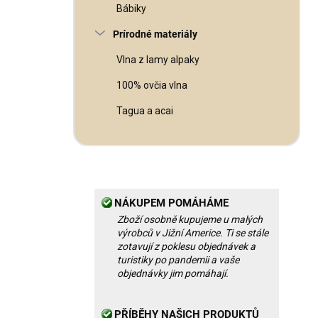
Bábiky
Prírodné materiály
Vlna z lamy alpaky
100% ovčia vlna
Tagua a acai
NÁKUPEM POMÁHÁME
Zboží osobně kupujeme u malých
výrobců v Jižní Americe. Ti se stále
zotavují z poklesu objednávek a
turistiky po pandemii a vaše
objednávky jim pomáhají.
PŘÍBĚHY NAŠICH PRODUKTŮ