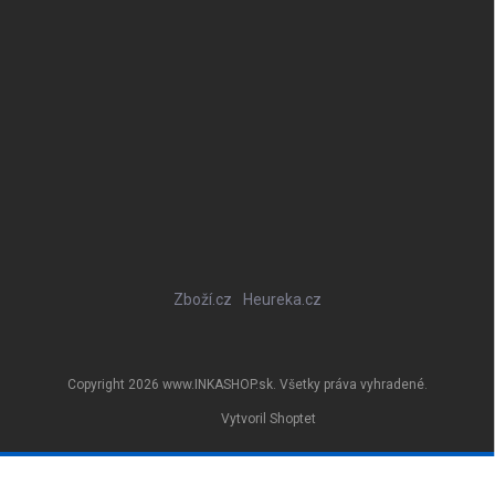
Zboží.cz
Heureka.cz
Copyright 2026
www.INKASHOP.sk
. Všetky práva vyhradené.
Vytvoril Shoptet