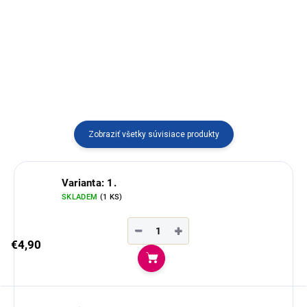
kameňov. Ručne robené
vedením Edwina
miestnymi "umelcami".Viac
variantov
Zobraziť všetky súvisiace produkty
Varianta: 1.
SKLADEM
(1 KS)
−
+
€4,90
Do košíka