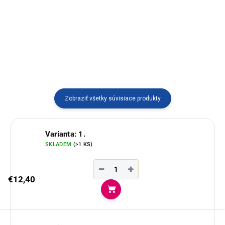
Dostupný vo viacerých
z korálikov z Južnej Ameriky
variantoch vyrábaný v Ekvádore.
dodá vášmu outfitu osobitý štýl a
nádych exotiky. Každý kus je
autentickým originálom priamo
od remeselníka Edwina.
Zobraziť všetky súvisiace produkty
Varianta: 1.
SKLADEM
(>1 KS)
−
+
€12,40
Do košíka