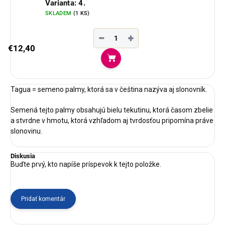
Varianta: 4.
SKLADEM
(1 KS)
−
+
€12,40
Do košíka
Tagua = semeno palmy, ktorá sa v čeština nazýva aj slonovník.
Semená tejto palmy obsahujú bielu tekutinu, ktorá časom zbelie
a stvrdne v hmotu, ktorá vzhľadom aj tvrdosťou pripomína práve
slonovinu.
Diskusia
Buďte prvý, kto napíše príspevok k tejto položke.
Pridať komentár