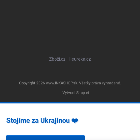
Zboží.cz
Heureka.cz
Copyright 2026
www.INKASHOP.sk
. Všetky práva vyhradené.
Vytvoril Shoptet
Stojíme za Ukrajinou ❤️