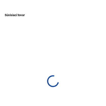
OPÝTAŤ SA
Súvisiaci tovar
TIP
NOVINKA
TIP
SKLADEM
SKLADEM
(1 KS)
(1 KS)
Náhrdelník z Tagua a
Náhrdelník z korálikov z
acai - kvety
Južnej Ameriky
€20,70
€26,80
Detail
Detail
Štýlový náhrdelník z Tagua.
Tento ručne vyrábaný náhrdelník