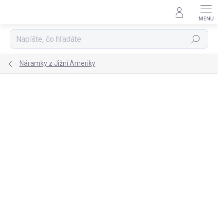
Prejsť
na
obsah
Hľadať
Náramky z Jižní Ameriky
TIP