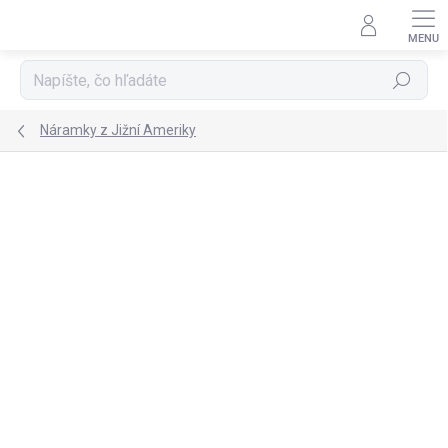
Prejsť
na
obsah
Hľadať
Náramky z Jižní Ameriky
TIP