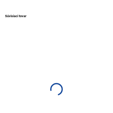
OPÝTAŤ SA
Súvisiaci tovar
NOVINKA
NOVINKA
TIP
TIP
SKLADEM
SKLADEM
(1 KS)
(1 KS)
Náhrdelník Andský kríž
Náhrdelník z tagua
€14,40
€12,40
Detail
Detail
Náhrdelník s príveskom
Náhrdelník z tagua na
chakana, vyrobený z kameňa z
sťahovacej šnúrke z Ekvádoru.
Peru, spracovaný v Edwinovej
Rôzne varianty.