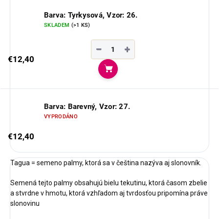
Barva: Tyrkysová, Vzor: 26.
SKLADEM
(>1 KS)
−
+
€12,40
Do košíka
Barva: Barevný, Vzor: 27.
VYPRODÁNO
€12,40
Tagua = semeno palmy, ktorá sa v čeština nazýva aj slonovník.
Semená tejto palmy obsahujú bielu tekutinu, ktorá časom zbelie
a stvrdne v hmotu, ktorá vzhľadom aj tvrdosťou pripomína práve
slonovinu