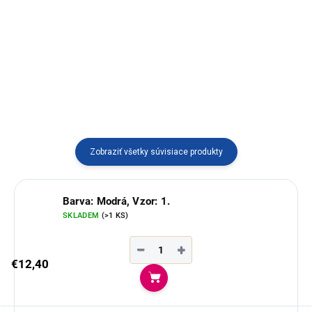
dielni.
Zobraziť všetky súvisiace produkty
Barva: Modrá, Vzor: 1.
SKLADEM
(>1 KS)
−
+
€12,40
Do košíka