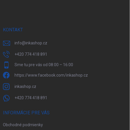
á
p
ä
t
i
e
KONTAKT
info
@
inkashop.cz
+420 774 418 891
Sme tu pre vás od 08:00 – 16:00
https://www.facebook.com/inkashop.cz
inkashop.cz
+420 774 418 891
INFORMÁCIE PRE VÁS
Obchodné podmienky