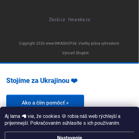
Zboží.cz
Heureka.cz
Copyright 2026
www.INKASHOP.sk
. Všetky práva vyhradené.
Vytvoril Shoptet
Stojíme za Ukrajinou ❤️
Ako a čím pomôcť »
Aj lama 🦙 vie, že cookies 🍪 robia náš web rýchlejší a
príjemnejší. Pokračovaním súhlasíte s ich používaním.
Nastavenie