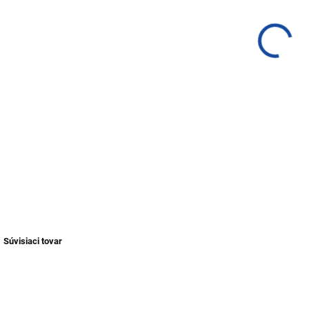
Amer
Jona
DETA
Súvisiaci tovar
NOVINKA
NOVINKA
TIP
TIP
TIP