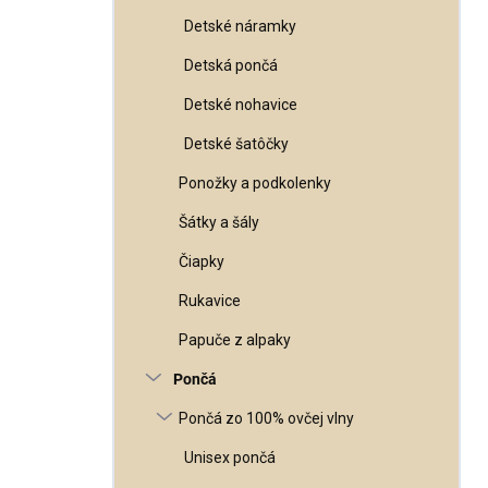
Detské náramky
Detská pončá
Detské nohavice
Detské šatôčky
Ponožky a podkolenky
Šátky a šály
Čiapky
Rukavice
Papuče z alpaky
Pončá
Pončá zo 100% ovčej vlny
Unisex pončá