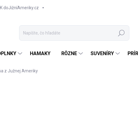
K doJižníAmeriky.cz
Hľadať
OPLNKY
HAMAKY
RÔZNE
SUVENÍRY
PRÍ
a z Južnej Ameriky
NOVINKA
TIP
€1
Jedn
Z
cena
Náuš