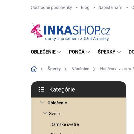
Prejsť
Obchodné podmienky
Blog
Napíšte nám
C
na
obsah
OBLEČENIE
PONČÁ
ŠPERKY
D
Domov
Šperky
Náušnice
Náušnice z kameň
B
o
Kategórie
č
Preskočiť
n
kategórie
ý
Oblečenie
p
a
n
Svetre
e
l
Dámske svetre