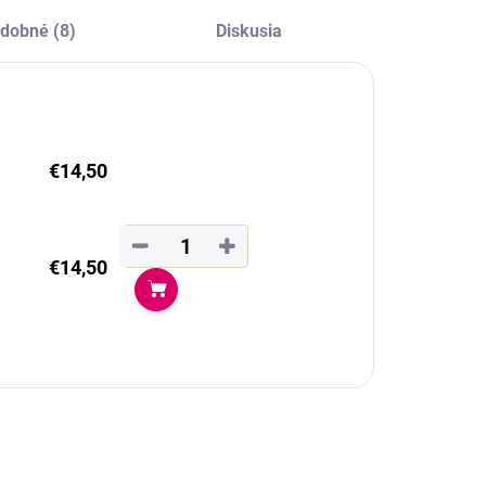
Ekvádore.
dobné (8)
Diskusia
€14,50
−
+
€14,50
Do košíka