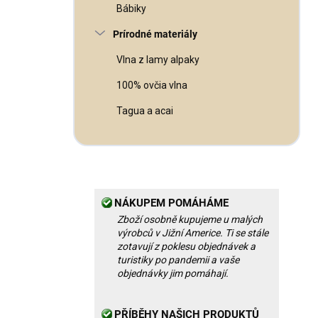
Bábiky
Prírodné materiály
Vlna z lamy alpaky
100% ovčia vlna
Tagua a acai
NÁKUPEM POMÁHÁME
Zboží osobně kupujeme u malých
výrobců v Jižní Americe. Ti se stále
zotavují z poklesu objednávek a
turistiky po pandemii a vaše
objednávky jim pomáhají.
PŘÍBĚHY NAŠICH PRODUKTŮ