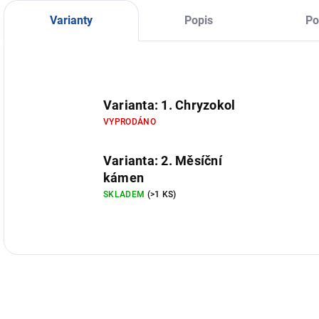
dekoratívny šperk
je dostupný vo
Varianty
Popis
Po
viacerých
variantoch.
Varianta: 1. Chryzokol
VYPRODÁNO
Varianta: 2. Měsíční
kámen
SKLADEM
(>1 KS)