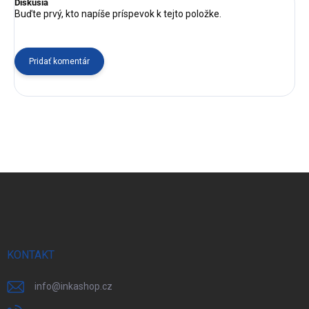
Diskusia
Buďte prvý, kto napíše príspevok k tejto položke.
Pridať komentár
Z
á
p
ä
t
i
e
KONTAKT
info
@
inkashop.cz