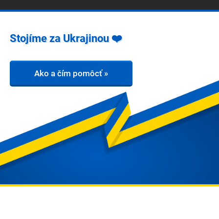
Stojíme za Ukrajinou ❤️
Ako a čím pomôcť »