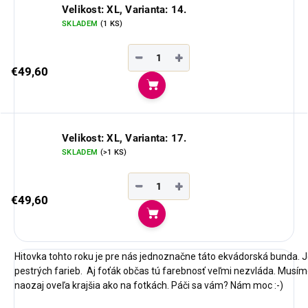
Velikost: XL, Varianta: 14.
SKLADEM
(1 KS)
−
+
€49,60
Do košíka
Velikost: XL, Varianta: 17.
SKLADEM
(>1 KS)
−
+
€49,60
Do košíka
Hitovka tohto roku je pre nás jednoznačne táto ekvádorská bunda. 
pestrých farieb. Aj foťák občas tú farebnosť veľmi nezvláda. Musím
naozaj oveľa krajšia ako na fotkách. Páči sa vám? Nám moc :-)