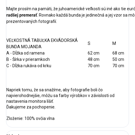
Majte prosím na pamäti, že juhoamerické veľkosti sú iné ako tie e
radšej premerať
. Rovnako každá bunda je jedinečná a jej vzor sa môž
prezentovaných fotografií.
VEĽKOSTNÁ TABUĽKA EKVÁDORSKÁ
S
M
BUNDA MOJANDA
A - Dĺžka od ramena
62 cm
68 cm
B - Šírka v prieramkoch
48 cm
50 cm
C - Dĺžka rukáva od krku
70 cm
70 cm
Napriek tomu, že sa snažíme, aby fotografie boli čo
najvierohodnejšie, môžu sa farby výrobkov v závislosti od
nastavenia monitora líšiť.
Ďakujeme za pochopenie.
Zloženie: 100% ovčia vlna