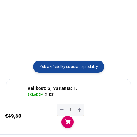
vlny alpaky s tradičným andským
Hrejivé pončo zo 100% ovčej vlny
vzorom. Ručne vyrábaný v Peru,
s praktickým zapínaním a
ideálny pre ženy aj mužov, ktorí
kapucňou. Môžete ho nosiť
uprednostňujú pohodlie a
zavinuté aj rozopnuté – ideálne
poctivú kvalitu.
do chladných dní.
Zobraziť všetky súvisiace produkty
Velikost: S, Varianta: 1.
SKLADEM
(1 KS)
−
+
€49,60
Do košíka