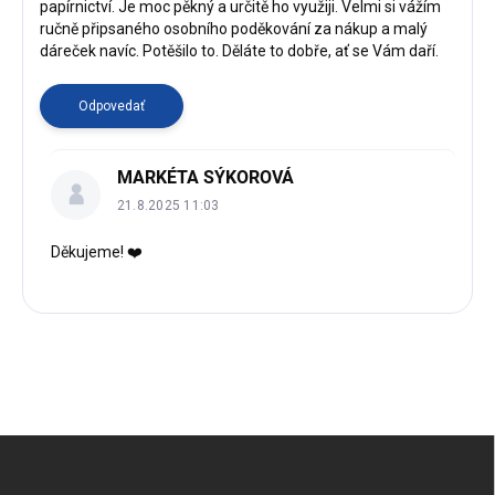
papírnictví. Je moc pěkný a určitě ho využiji. Velmi si vážím
d
ručně připsaného osobního poděkování za nákup a malý
i
dáreček navíc. Potěšilo to. Děláte to dobře, ať se Vám daří.
s
k
u
Odpovedať
s
i
MARKÉTA SÝKOROVÁ
í
21.8.2025 11:03
Děkujeme! ❤️
Z
á
p
ä