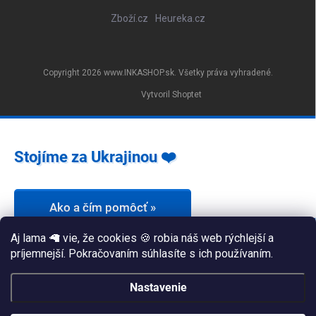
Zboží.cz
Heureka.cz
Copyright 2026
www.INKASHOP.sk
. Všetky práva vyhradené.
Vytvoril Shoptet
Stojíme za Ukrajinou ❤️
Ako a čím pomôcť »
Aj lama 🦙 vie, že cookies 🍪 robia náš web rýchlejší a
príjemnejší. Pokračovaním súhlasíte s ich používaním.
Nastavenie