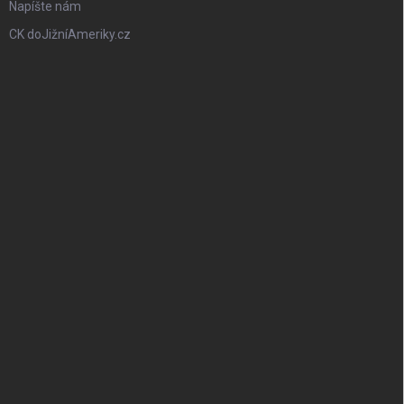
Napíšte nám
CK doJižníAmeriky.cz