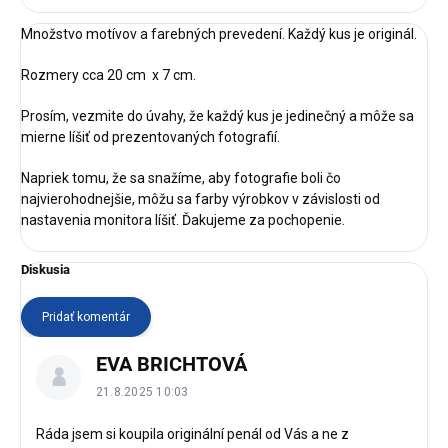
Množstvo motívov a farebných prevedení. Každý kus je originál.
Rozmery cca 20 cm x 7 cm.
Prosím, vezmite do úvahy, že každý kus je jedinečný a môže sa
mierne líšiť od prezentovaných fotografií.
Napriek tomu, že sa snažíme, aby fotografie boli čo
najvierohodnejšie, môžu sa farby výrobkov v závislosti od
nastavenia monitora líšiť. Ďakujeme za pochopenie.
Diskusia
Pridať komentár
V
EVA BRICHTOVÁ
ý
p
21.8.2025 10:03
i
s
Ráda jsem si koupila originální penál od Vás a ne z