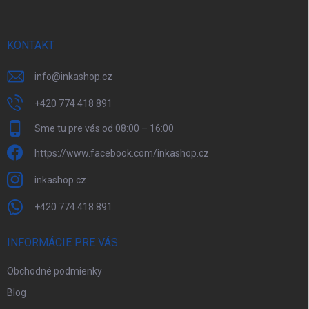
t
i
e
KONTAKT
info
@
inkashop.cz
+420 774 418 891
Sme tu pre vás od 08:00 – 16:00
https://www.facebook.com/inkashop.cz
inkashop.cz
+420 774 418 891
INFORMÁCIE PRE VÁS
Obchodné podmienky
Blog