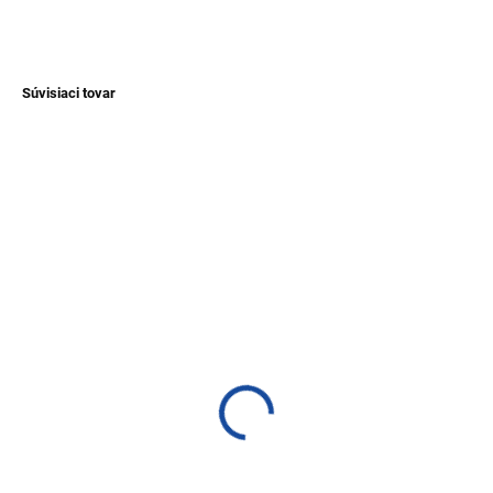
OPÝTAŤ SA
Súvisiaci tovar
TIP
NOVINKA
TIP
SKLADEM
SKLADEM
(1 KS)
(1 KS)
Detský vyšívaný sveter
Detský sveter Puno z
na gombíky
vlny alpaky - sivý
€16,50
€28,80
Detail
Detail