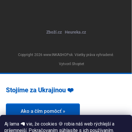
Zboží.cz
Heureka.cz
Copyright 2026
www.INKASHOP.sk
. Všetky práva vyhradené.
Vytvoril Shoptet
Stojíme za Ukrajinou ❤️
Ako a čím pomôcť »
Aj lama 🦙 vie, že cookies 🍪 robia náš web rýchlejší a
príjemnejší. Pokračovaním súhlasíte s ich používaním.