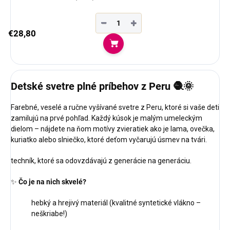
−
+
€28,80
Do košíka
Detské svetre plné príbehov z Peru 🧶🌞
Farebné, veselé a ručne vyšívané svetre z Peru, ktoré si vaše deti
zamilujú na prvé pohľad. Každý kúsok je malým umeleckým
dielom – nájdete na ňom motívy zvieratiek ako je lama, ovečka,
kuriatko alebo slniečko, ktoré deťom vyčarujú úsmev na tvári.
techník, ktoré sa odovzdávajú z generácie na generáciu.
✨
Čo je na nich skvelé?
hebký a hrejivý materiál (kvalitné syntetické vlákno –
neškriabe!)