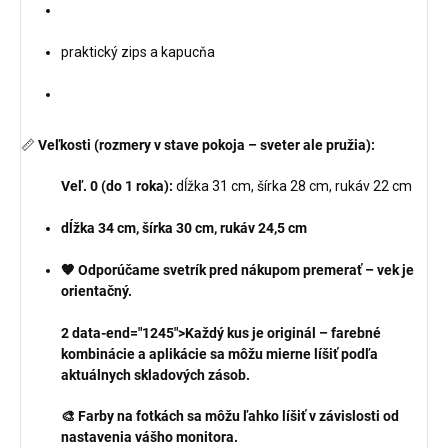
praktický zips a kapucňa
📏
Veľkosti (rozmery v stave pokoja – sveter ale pružia):
Veľ. 0 (do 1 roka):
dĺžka 31 cm, šírka 28 cm, rukáv 22 cm
dĺžka 34 cm, šírka 30 cm, rukáv 24,5 cm
🧡 Odporúčame svetrík pred nákupom premerať – vek je
orientačný.
2 data-end="1245">Každý kus je originál
– farebné
kombinácie a aplikácie sa môžu mierne líšiť podľa
aktuálnych skladových zásob.
🎨 Farby na fotkách sa môžu ľahko líšiť v závislosti od
nastavenia vášho monitora.