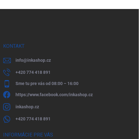
Z
á
p
ä
t
i
e
KONTAKT
info
@
inkashop.cz
+420 774 418 891
Sme tu pre vás od 08:00 – 16:00
https://www.facebook.com/inkashop.cz
inkashop.cz
+420 774 418 891
INFORMÁCIE PRE VÁS