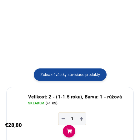
Krásny vyšívaný sveter určený
Príjemný sveter na zips s
pre dievčatá, vyrobený v Peru.
kapucňou pre deti 6-7 rokov s
typickými juhoamerickými
motívmi.
Zobraziť všetky súvisiace produkty
Velikost: 2 - (1-1.5 roku), Barva: 1 - růžová
SKLADEM
(>1 KS)
−
+
€28,80
Do košíka