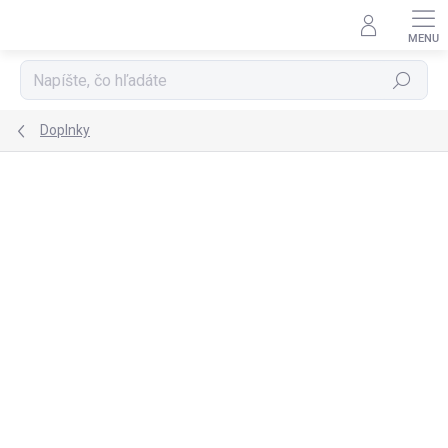
Prejsť
na
obsah
Hľadať
Doplnky
TIP