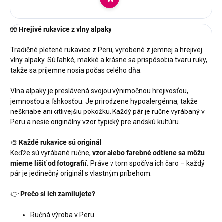
Do košíka
🧤
Hrejivé rukavice z vlny alpaky
Tradičné pletené rukavice z Peru, vyrobené z jemnej a hrejivej
vlny alpaky. Sú ľahké, mäkké a krásne sa prispôsobia tvaru ruky,
takže sa príjemne nosia počas celého dňa.
Vlna alpaky je preslávená svojou výnimočnou hrejivosťou,
jemnosťou a ľahkosťou. Je prirodzene hypoalergénna, takže
neškriabe ani citlivejšiu pokožku. Každý pár je ručne vyrábaný v
Peru a nesie originálny vzor typický pre andskú kultúru.
🎨
Každé rukavice sú originál
Keďže sú vyrábané ručne,
vzor alebo farebné odtiene sa môžu
mierne líšiť od fotografií.
Práve v tom spočíva ich čaro – každý
pár je jedinečný originál s vlastným príbehom.
👉
Prečo si ich zamilujete?
Ručná výroba v Peru