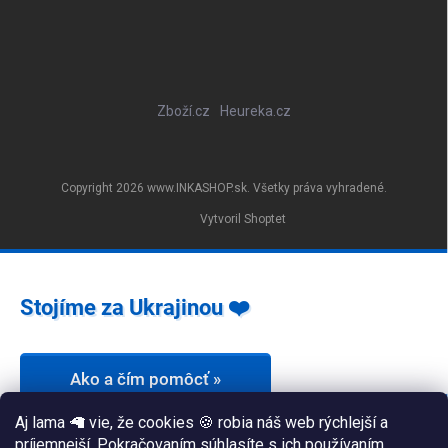
Zboží.cz
Heureka.cz
Copyright 2026
www.INKASHOP.sk
. Všetky práva vyhradené.
Vytvoril Shoptet
Stojíme za Ukrajinou ❤️
Ako a čím pomôcť »
Aj lama 🦙 vie, že cookies 🍪 robia náš web rýchlejší a
príjemnejší. Pokračovaním súhlasíte s ich používaním.