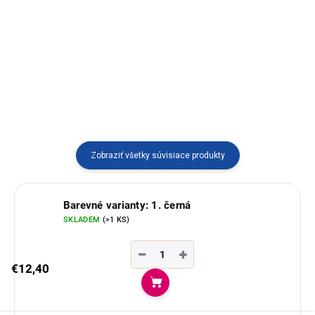
Bezprsté rukavice s
Otáčacie (obojstranné) unisex
juhoamerickými motívmi
rukavice vyrobené v Peru.
vyrobené v Peru.
Zobraziť všetky súvisiace produkty
Barevné varianty: 1. černá
SKLADEM
(>1 KS)
−
+
€12,40
Do košíka