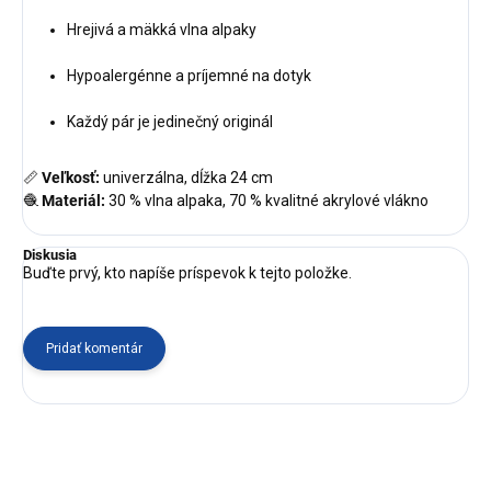
Hrejivá a mäkká vlna alpaky
Hypoalergénne a príjemné na dotyk
Každý pár je jedinečný originál
📏
Veľkosť:
univerzálna, dĺžka 24 cm
🧶
Materiál:
30 % vlna alpaka, 70 % kvalitné akrylové vlákno
Diskusia
Buďte prvý, kto napíše príspevok k tejto položke.
Pridať komentár