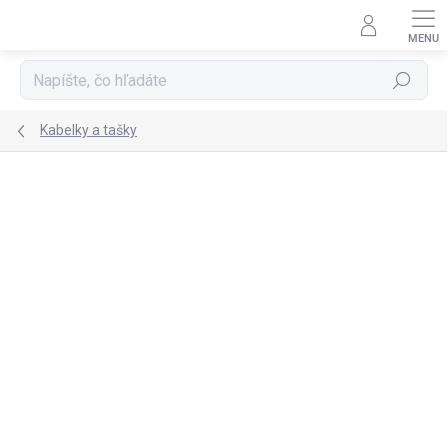
Prejsť
na
obsah
Hľadať
Kabelky a tašky
TIP