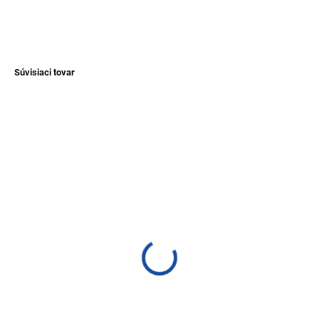
OPÝTAŤ SA
Súvisiaci tovar
NOVINKA
TIP
TIP
SKLADEM
SKLADEM
(1 KS)
(1 KS)
Náramok z kožušiny
Náramok z tagua -
prírodná farba
€8,20
€12,40
Detail
Detail
Náramok z kožušiny vyrobený v