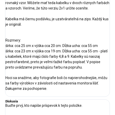
rovnaký vzor. Môžete mať teda kabelku v dvoch rôznych farbách
a vzoroch. Veríme, že túto verziu 2v1 určite oceníte.
Kabelka má čiernu podšívku, je uzatvárateľná na zips. Každý kus
je originál.
Rozmery:
šírka: cca 25 cm x výška cca 20 cm. Dĺžka ucha: cca 55 cm
šírka: cca 23 cm x výška cca 19 cm. Dĺžka ucha: cca 55 cm - platí
u kabeliek, ktoré majú číslo farby 4,8 a 9. Kabelky sú naozaj
pestrofarebné, preto je veľmi ťažké farbu popísať. V popise
preto uvádzame prevažujúcu farbu na popruhu.
Hoci sa snažíme, aby fotografie boli čo najvierohodnejšie, môžu
sa farby výrobkov v závislosti od nastavenia monitora líšiť.
Ďakujeme za pochopenie.
Diskusia
Buďte prvý, kto napíše príspevok k tejto položke.