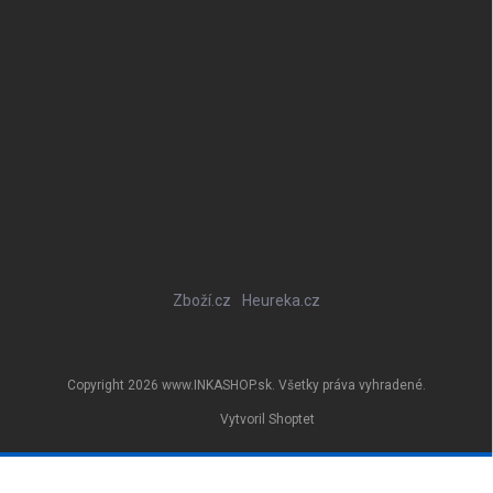
Zboží.cz
Heureka.cz
Copyright 2026
www.INKASHOP.sk
. Všetky práva vyhradené.
Vytvoril Shoptet