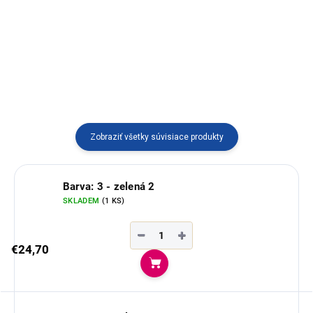
Peru.
Náramok z plodu palmy tagua
vyrábaný v Ekvádore.
Zobraziť všetky súvisiace produkty
Barva: 3 - zelená 2
SKLADEM
(1 KS)
−
+
€24,70
Do košíka