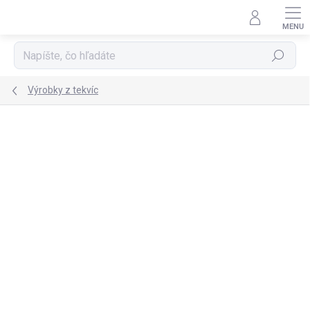
Prejsť
na
obsah
Hľadať
Výrobky z tekvíc