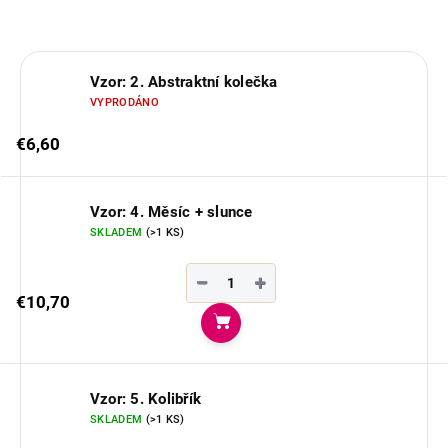
OPÝTAŤ SA
Vzor: 2. Abstraktní kolečka
VYPRODÁNO
€6,60
Vzor: 4. Měsíc + slunce
SKLADEM
(>1 KS)
−
+
€10,70
Do košíka
Vzor: 5. Kolibřík
SKLADEM
(>1 KS)