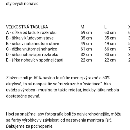
štýlových nohavíc.
VEĽKOSTNÁ TABUĽKA
M
L
A - dĺžka od laclu k rozkroku
59 cm
60 cm
B - šírka v kľudovom stave
35 cm
35 cm
B - šírka v natiahnutom stave
49 cm
49 cm
C - dĺžka vnútornej nohavice
61 cm
66 cm
D - šírka nohavíc pri rozkroku
32 cm
33 cm
E - šírka nohavíc v spodnej časti
22 cm
22 cm
Zloženie nití je: 50% bavlna to sú tie menej výrazné a 50%
akrylové, to sú naopak tie veľmi výrazné a "svietiace". Ako
uvádza výrobca - musí sa to takto miešať, inak by látka nebola
dostatočne pevná.
Hoci sa snažíme, aby fotografie boli čo najvierohodnejšie, môžu
sa farby výrobkov v závislosti od nastavenia monitora líšiť.
Ďakujeme za pochopenie.