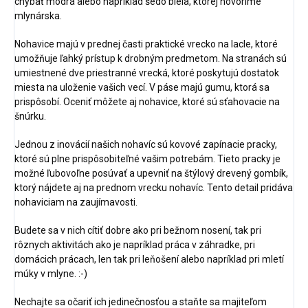
chýbať modrá alebo napríklad šedo biela, ktorej hovoríme
mlynárska.
Nohavice majú v prednej časti praktické vrecko na lacle, ktoré
umožňuje ľahký prístup k drobným predmetom. Na stranách sú
umiestnené dve priestranné vrecká, ktoré poskytujú dostatok
miesta na uloženie vašich vecí. V páse majú gumu, ktorá sa
prispôsobí. Oceniť môžete aj nohavice, ktoré sú sťahovacie na
šnúrku.
Jednou z inovácií našich nohavíc sú kovové zapínacie pracky,
ktoré sú plne prispôsobiteľné vašim potrebám. Tieto pracky je
možné ľubovoľne posúvať a upevniť na štýlový drevený gombík,
ktorý nájdete aj na prednom vrecku nohavíc. Tento detail pridáva
nohaviciam na zaujímavosti.
Budete sa v nich cítiť dobre ako pri bežnom nosení, tak pri
rôznych aktivitách ako je napríklad práca v záhradke, pri
domácich prácach, len tak pri leňošení alebo napríklad pri mletí
múky v mlyne. :-)
Nechajte sa očariť ich jedinečnosťou a staňte sa majiteľom