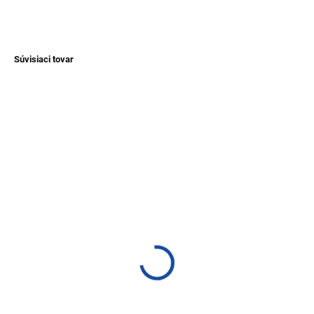
OPÝTAŤ SA
Súvisiaci tovar
NOVINKA
TIP
SKLADEM
SKLADEM
(1 KS)
(>1 KS)
Dámsky kabát Mindo s
Dámsky kabát Machalilla
kapucňou z Ekvádoru
s kapucňou z Ekvádoru
€74,20
€74,20
Detail
Detail