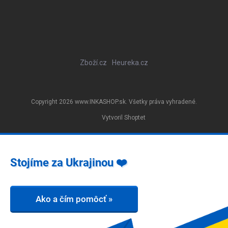
Zboží.cz
Heureka.cz
Copyright 2026
www.INKASHOP.sk
. Všetky práva vyhradené.
Vytvoril Shoptet
Stojíme za Ukrajinou ❤️
Ako a čím pomôcť »