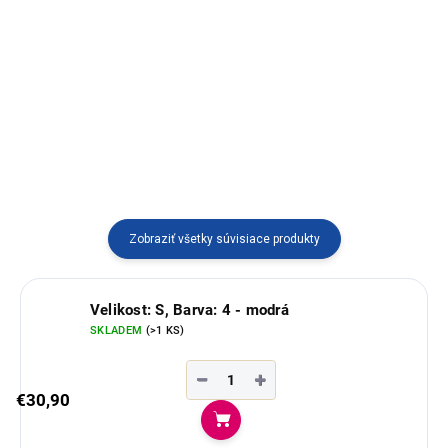
Kabátik s kapucňou áčkového
strihu s typickým ekvádorským
vzorom.
Zobraziť všetky súvisiace produkty
Velikost: S, Barva: 4 - modrá
SKLADEM
(>1 KS)
−
+
€30,90
Do košíka