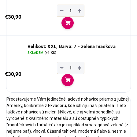
−
+
€30,90
Do košíka
Velikost: XXL, Barva: 7 - zelená hrášková
SKLADEM
(>1 KS)
−
+
€30,90
Do košíka
Predstavujeme Vám jedinečné laclové nohavice priamo z južnej
Ameriky, konkrétne z Ekvádoru, kde ich šijú naši priatelia. Tieto
lakľové nohavice sú nielen štýlové, ale aj veľmi pohodlné, sú
vyrobené z kvalitného materiálu a sú dostupné v typických
"montérkových farbách" ako je napríklad smaragdová zelená (z
nej sme paf), vínová, úžasná tehlová, moderná fialová, nesmie