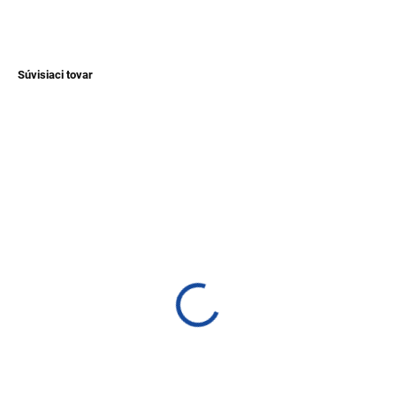
OPÝTAŤ SA
Súvisiaci tovar
NOVINKA
TIP
TIP
SKLADEM
SKLADEM
(>1 KS)
(>1 KS)
Náramok z Tagua
Pletený náramok z
korálikov Arequipa
€11,60
€2,50
Detail
Detail
Štýlový náramok z Tagua.