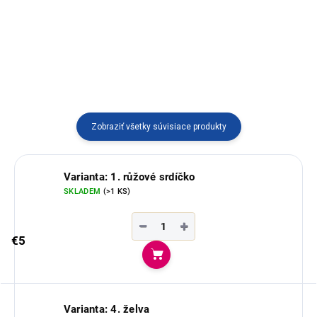
Dostupný vo viacerých
Pletený náramok z korálikov
variantoch vyrábaný v Ekvádore.
vyrábaný v Peru.
Zobraziť všetky súvisiace produkty
Varianta: 1. růžové srdíčko
SKLADEM
(>1 KS)
−
+
€5
Do košíka
Varianta: 4. želva