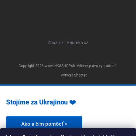
Zboží.cz
Heureka.cz
Copyright 2026
www.INKASHOP.sk
. Všetky práva vyhradené.
Vytvoril Shoptet
Stojíme za Ukrajinou ❤️
Ako a čím pomôcť »