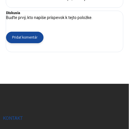
Diskusia
Buďte prvý, kto napíše príspevok k tejto položke.
Pridať komentár
Z
á
p
ä
t
i
e
KONTAKT