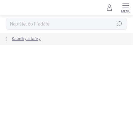
Prejsť
na
obsah
Hľadať
Kabelky a tašky
TIP