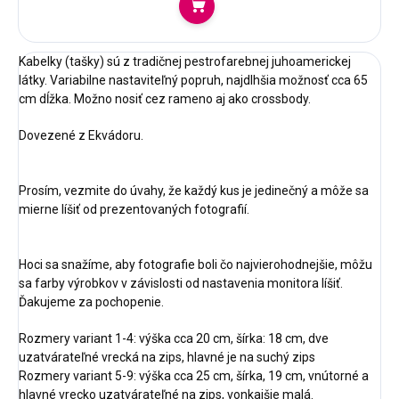
Do košíka
Kabelky (tašky) sú z tradičnej pestrofarebnej juhoamerickej
látky. Variabilne nastaviteľný popruh, najdlhšia možnosť cca 65
cm dĺžka. Možno nosiť cez rameno aj ako crossbody.
Dovezené z Ekvádoru.
Prosím, vezmite do úvahy, že každý kus je jedinečný a môže sa
mierne líšiť od prezentovaných fotografií.
Hoci sa snažíme, aby fotografie boli čo najvierohodnejšie, môžu
sa farby výrobkov v závislosti od nastavenia monitora líšiť.
Ďakujeme za pochopenie.
Rozmery variant 1-4: výška cca 20 cm, šírka: 18 cm, dve
uzatvárateľné vrecká na zips, hlavné je na suchý zips
Rozmery variant 5-9: výška cca 25 cm, šírka, 19 cm, vnútorné a
hlavné vrecko uzatvárateľné na zips, vonkajšie malá.