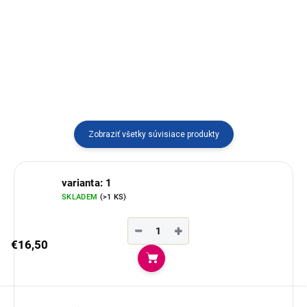
huayruro, pochádzajúci z Peru.
v Ekvádore.
Tento dekoratívny šperk je
dostupný vo viacerých
variantoch.
Zobraziť všetky súvisiace produkty
varianta: 1
SKLADEM
(>1 KS)
−
+
€16,50
Do košíka