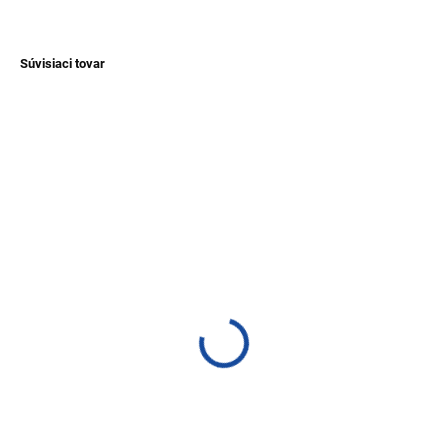
OPÝTAŤ SA
Súvisiaci tovar
NOVINKA
NOVINKA
TIP
SKLADEM
SKLADEM
(>1 KS)
(>1 KS)
Náramok zo semienok
Pletený náramok so
huayruro - prírodný
korytnačkou
€8,20
€2,10
od
Detail
Detail
Štýlový náramok zo semienok
Ručne pletený náramok vyrábaný