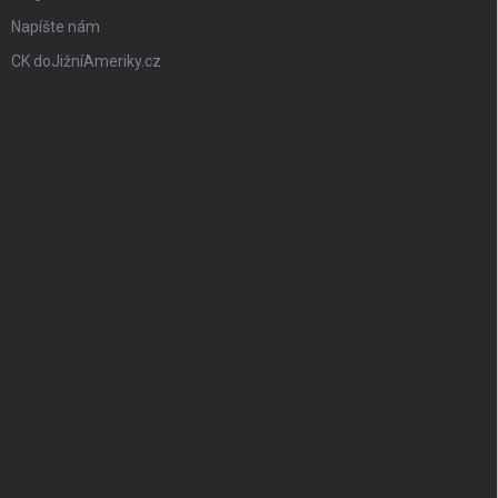
Napíšte nám
CK doJižníAmeriky.cz