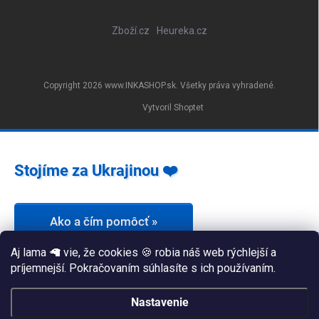
Zboží.cz
Heureka.cz
Copyright 2026
www.INKASHOP.sk
. Všetky práva vyhradené.
Vytvoril Shoptet
Stojíme za Ukrajinou ❤️
Ako a čím pomôcť »
Aj lama 🦙 vie, že cookies 🍪 robia náš web rýchlejší a
príjemnejší. Pokračovaním súhlasíte s ich používaním.
Nastavenie