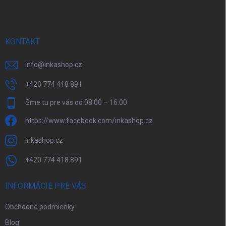
ä
t
i
e
KONTAKT
info
@
inkashop.cz
+420 774 418 891
Sme tu pre vás od 08:00 – 16:00
https://www.facebook.com/inkashop.cz
inkashop.cz
+420 774 418 891
INFORMÁCIE PRE VÁS
Obchodné podmienky
Blog