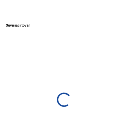
OPÝTAŤ SA
Súvisiaci tovar
TIP
NOVINKA
SKLADEM
SKLADEM
(1 KS)
(>1 KS)
Náramok z tagua -
Pletený náramok
prírodná farba
Riobamba
€12,40
€1,60
Detail
Detail