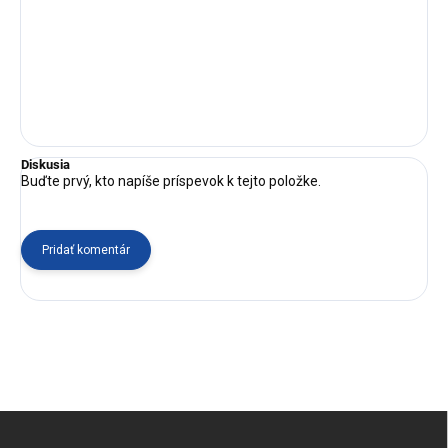
Diskusia
Buďte prvý, kto napíše príspevok k tejto položke.
Pridať komentár
Z
á
p