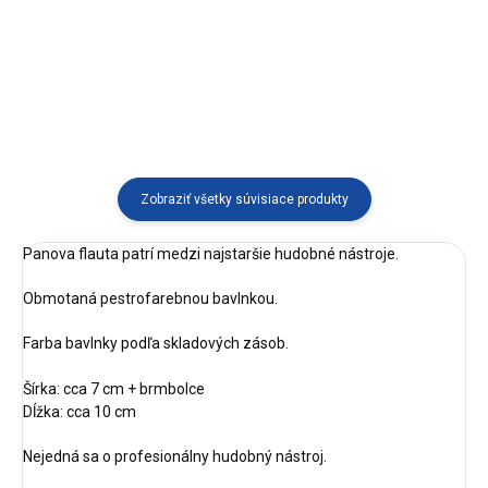
Náramok z plodu palmy tagua
Ručne pletený náramok vyrábaný
vyrábaný v Ekvádore.
v Ekvádore.
Zobraziť všetky súvisiace produkty
Panova flauta patrí medzi najstaršie hudobné nástroje.
Obmotaná pestrofarebnou bavlnkou.
Farba bavlnky podľa skladových zásob.
Šírka: cca 7 cm + brmbolce
Dĺžka: cca 10 cm
Nejedná sa o profesionálny hudobný nástroj.