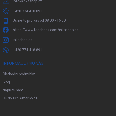
v
info
@
inkashop.cz
ý
p
+420 774 418 891
i
Jsme tu pro vás od 08:00 - 16:00
s
u
https://www.facebook.com/inkashop.cz
inkashop.cz
+420 774 418 891
INFORMACE PRO VÁS
Obchodní podmínky
Blog
Napište nám
CK doJižníAmeriky.cz