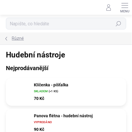
Přejít
na
obsah
Hledat
Různé
Hudební nástroje
Nejprodávanější
Klíčenka - píšťalka
SKLADEM
(>1 KS)
70 Kč
Panova flétna - hudební nástroj
VYPRODÁNO
90 Kč