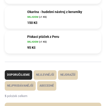
Okarína - hudební nástroj z keramiky
SKLADEM
(>1 KS)
150 Kč
Pískací ptáček z Peru
SKLADEM
(>1 KS)
95 Kč
Ř
a
z
DOPORUČUJEME
NEJLEVNĚJŠÍ
NEJDRAŽŠÍ
e
n
í
NEJPRODÁVANĚJŠÍ
ABECEDNĚ
p
r
o
5
položek celkem
d
u
k