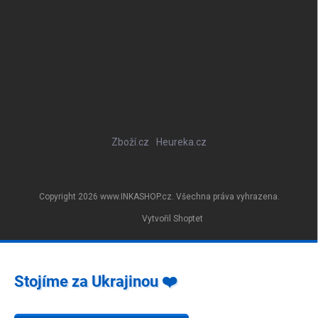
Zboží.cz
Heureka.cz
Copyright 2026
www.INKASHOP.cz
. Všechna práva vyhrazena.
Vytvořil Shoptet
Stojíme za Ukrajinou ❤️