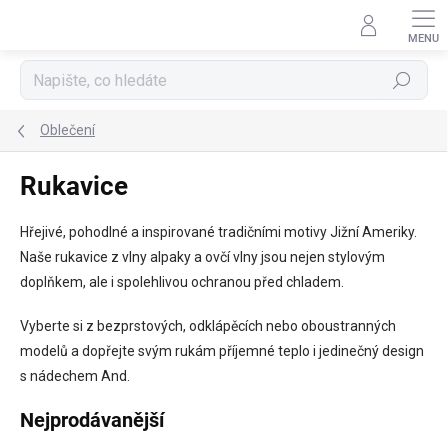
Přejít
na
obsah
Hledat
Oblečení
Rukavice
Hřejivé, pohodlné a inspirované tradičními motivy Jižní Ameriky.
Naše rukavice z vlny alpaky a ovčí vlny jsou nejen stylovým
doplňkem, ale i spolehlivou ochranou před chladem.
Vyberte si z bezprstových, odklápěcích nebo oboustranných
modelů a dopřejte svým rukám příjemné teplo i jedinečný design
s nádechem And.
Nejprodávanější