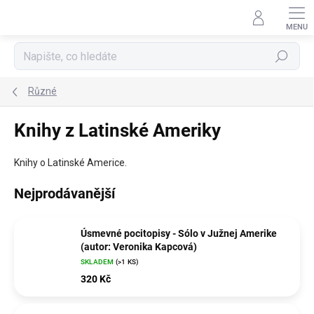
Přejít
na
obsah
Hledat
Různé
Knihy z Latinské Ameriky
Knihy o Latinské Americe.
Nejprodávanější
Úsmevné pocitopisy - Sólo v Južnej Amerike
(autor: Veronika Kapcová)
SKLADEM
(>1 KS)
320 Kč