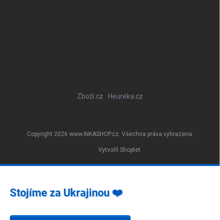
Zboží.cz
Heureka.cz
Copyright 2026
www.INKASHOP.cz
. Všechna práva vyhrazena.
Vytvořil Shoptet
Stojíme za Ukrajinou ❤️