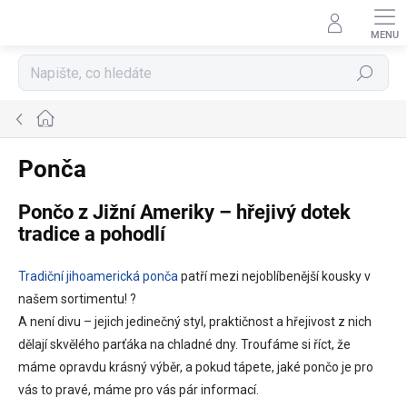
Přejít
na
obsah
Hledat
Domů
Ponča
Pončo z Jižní Ameriky – hřejivý dotek
tradice a pohodlí
Tradiční jihoamerická ponča
patří mezi nejoblíbenější kousky v
našem sortimentu! ?
A není divu – jejich jedinečný styl, praktičnost a hřejivost z nich
dělají skvělého parťáka na chladné dny. Troufáme si říct, že
máme opravdu krásný výběr, a pokud tápete, jaké pončo je pro
vás to pravé, máme pro vás pár informací.