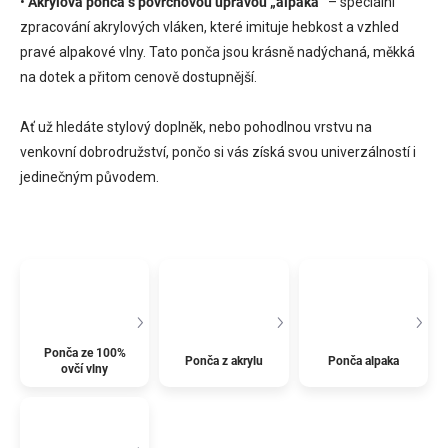
•
Akrylová ponča s povrchovou úpravou „alpaka“
– speciální
zpracování akrylových vláken, které imituje hebkost a vzhled
pravé alpakové vlny. Tato ponča jsou krásně nadýchaná, měkká
na dotek a přitom cenově dostupnější.
Ať už hledáte stylový doplněk, nebo pohodlnou vrstvu na
venkovní dobrodružství, pončo si vás získá svou univerzálností i
jedinečným původem.
Ponča ze 100%
Ponča z akrylu
Ponča alpaka
ovčí vlny