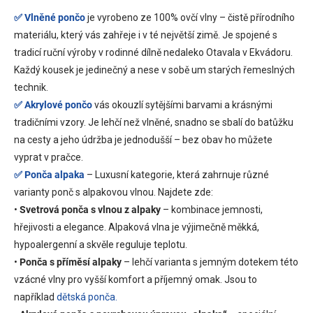
✅
Vlněné pončo
je vyrobeno ze 100% ovčí vlny – čistě přírodního
materiálu, který vás zahřeje i v té největší zimě. Je spojené s
tradicí ruční výroby v rodinné dílně nedaleko Otavala v Ekvádoru.
Každý kousek je jedinečný a nese v sobě um starých řemeslných
technik.
✅
Akrylové pončo
vás okouzlí sytějšími barvami a krásnými
tradičními vzory. Je lehčí než vlněné, snadno se sbalí do batůžku
na cesty a jeho údržba je jednodušší – bez obav ho můžete
vyprat v pračce.
✅
Ponča alpaka
– Luxusní kategorie, která zahrnuje různé
varianty ponč s alpakovou vlnou. Najdete zde:
•
Svetrová ponča s vlnou z alpaky
– kombinace jemnosti,
hřejivosti a elegance. Alpaková vlna je výjimečně měkká,
hypoalergenní a skvěle reguluje teplotu.
•
Ponča s příměsí alpaky
– lehčí varianta s jemným dotekem této
vzácné vlny pro vyšší komfort a příjemný omak. Jsou to
například
dětská ponča.