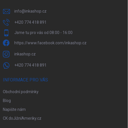
p
i
info
@
inkashop.cz
s
u
+420 774 418 891
Jsme tu pro vás od 08:00 - 16:00
https://www.facebook.com/inkashop.cz
inkashop.cz
+420 774 418 891
INFORMACE PRO VÁS
Obchodní podmínky
Blog
Napište nám
CK doJižníAmeriky.cz