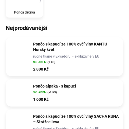
Ponča dětská
Nejprodávanější
Pončo s kapucí ze 100% ovčí vlny KANTU –
Horský květ
ručně tkané v Ekvádoru – exkluzivně v EU
SKLADEM
(1 KS)
2 800 Kč
Pončo alpaka - s kapucí
SKLADEM
(>1 KS)
1 600 Kč
Pončo s kapucí ze 100% ovčí vlny SACHA RUNA
– Strážce lesa
ručně tkané v Ekvádoru – exkluzivně v EU