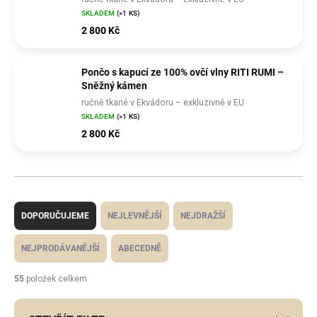
SKLADEM
(>1 KS)
2 800 Kč
Pončo s kapucí ze 100% ovčí vlny RITI RUMI –
Sněžný kámen
ručně tkané v Ekvádoru – exkluzivně v EU
SKLADEM
(>1 KS)
2 800 Kč
Ř
a
z
DOPORUČUJEME
NEJLEVNĚJŠÍ
NEJDRAŽŠÍ
e
n
í
NEJPRODÁVANĚJŠÍ
ABECEDNĚ
p
r
o
55
položek celkem
d
u
k
t