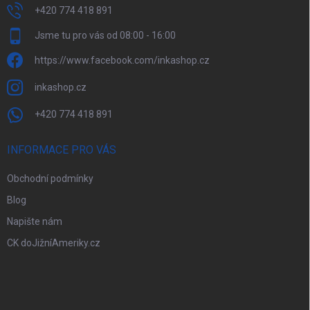
p
+420 774 418 891
i
Jsme tu pro vás od 08:00 - 16:00
s
u
https://www.facebook.com/inkashop.cz
inkashop.cz
+420 774 418 891
INFORMACE PRO VÁS
Obchodní podmínky
Blog
Napište nám
CK doJižníAmeriky.cz