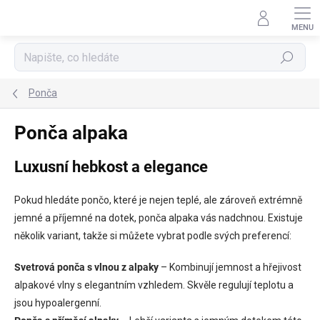
Přejít
na
obsah
Hledat
Ponča
Ponča alpaka
Luxusní hebkost a elegance
Pokud hledáte pončo, které je nejen teplé, ale zároveň extrémně
jemné a příjemné na dotek, ponča alpaka vás nadchnou. Existuje
několik variant, takže si můžete vybrat podle svých preferencí:
Svetrová ponča s vlnou z alpaky
– Kombinují jemnost a hřejivost
alpakové vlny s elegantním vzhledem. Skvěle regulují teplotu a
jsou hypoalergenní.