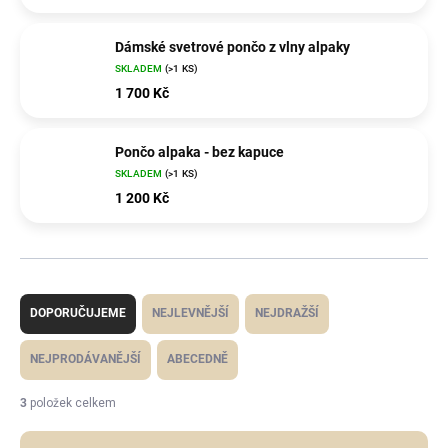
Dámské svetrové pončo z vlny alpaky
SKLADEM
(>1 KS)
1 700 Kč
Pončo alpaka - bez kapuce
SKLADEM
(>1 KS)
1 200 Kč
Ř
a
z
DOPORUČUJEME
NEJLEVNĚJŠÍ
NEJDRAŽŠÍ
e
n
í
NEJPRODÁVANĚJŠÍ
ABECEDNĚ
p
r
o
3
položek celkem
d
u
k