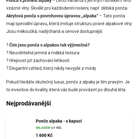
Ponča s příměsí alpaky
– Lehčí varianta s jemným dotekem této
vzácné vlny. Skvělé pro každodenní nošení, např. dětská ponča.
Akrylová ponča s povrchovou úpravou „alpaka“
– Tato ponča
mají speciální úpravu, která imituje strukturu pravé alpakové vlny.
Jsou měkoučká, nadýchaná a cenově dostupnější.
?
Čím jsou ponča s alpakou tak výjimečná?
? Neuvěřitelně jemná a měkká textura
? Hřejivost při zachování lehkosti
? Elegantní vzhled, který nikdy nevyjde z módy
Pokud hledáte skutečný luxus, pončo z alpaky je tím pravým. Je
to investice do kvality, která vás bude provázet po dlouhá léta.
Nejprodávanější
Pončo alpaka - s kapucí
SKLADEM
(>1 KS)
1 600 Kč