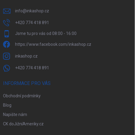
y
v
info
@
inkashop.cz
ý
p
+420 774 418 891
i
Jsme tu pro vás od 08:00 - 16:00
s
u
https://www.facebook.com/inkashop.cz
inkashop.cz
+420 774 418 891
INFORMACE PRO VÁS
Obchodní podmínky
Blog
Napište nám
CK doJižníAmeriky.cz