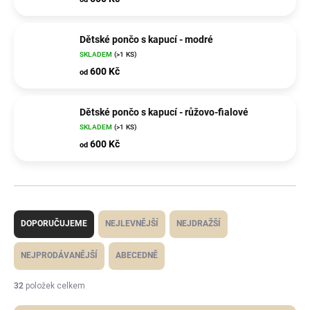
Dětské pončo s kapucí - modré
SKLADEM
(>1 KS)
600 Kč
od
Dětské pončo s kapucí - růžovo-fialové
SKLADEM
(>1 KS)
600 Kč
od
Ř
a
z
DOPORUČUJEME
NEJLEVNĚJŠÍ
NEJDRAŽŠÍ
e
n
í
NEJPRODÁVANĚJŠÍ
ABECEDNĚ
p
r
o
32
položek celkem
d
u