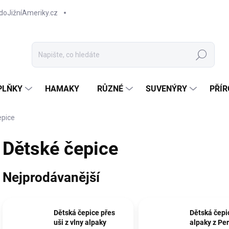
doJižníAmeriky.cz
Hledat
PLŇKY
HAMAKY
RŮZNÉ
SUVENÝRY
PŘÍR
epice
Dětské čepice
Nejprodávanější
Dětská čepice přes
Dětská čepic
uši z vlny alpaky
alpaky z Pe