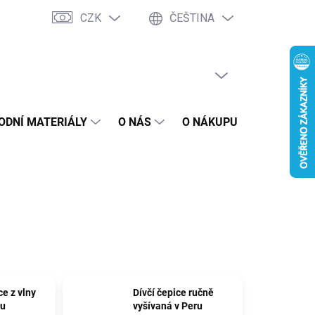
CZK
ČEŠTINA
PRÁZDNÝ KOŠÍK
NÁKUPNÍ
KOŠÍK
ODNÍ MATERIÁLY
O NÁS
O NÁKUPU
BLOG
e z vlny
Dívčí čepice ručně
ru
vyšívaná v Peru