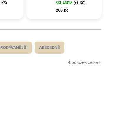
1 KS)
SKLADEM
(>1 KS)
200 Kč
RODÁVANĚJŠÍ
ABECEDNĚ
4
položek celkem