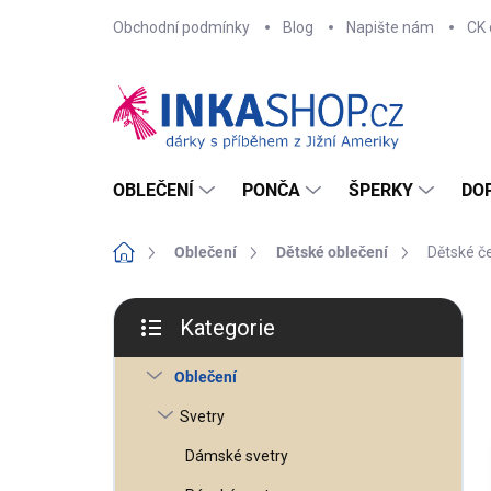
Přejít
Obchodní podmínky
Blog
Napište nám
CK 
na
obsah
OBLEČENÍ
PONČA
ŠPERKY
DO
Domů
Oblečení
Dětské oblečení
Dětské č
P
o
Kategorie
s
Přeskočit
t
kategorie
r
Oblečení
a
n
n
Svetry
í
p
Dámské svetry
a
n
e