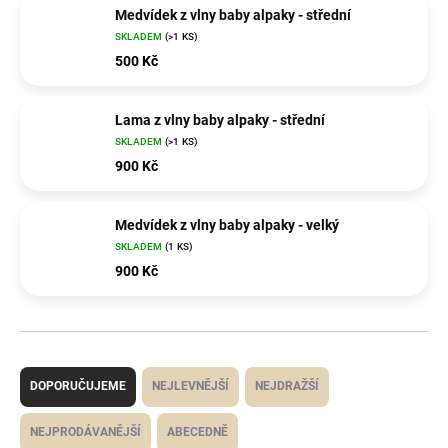
Medvídek z vlny baby alpaky - střední
SKLADEM
(>1 KS)
500 Kč
Lama z vlny baby alpaky - střední
SKLADEM
(>1 KS)
900 Kč
Medvídek z vlny baby alpaky - velký
SKLADEM
(1 KS)
900 Kč
Ř
a
z
DOPORUČUJEME
NEJLEVNĚJŠÍ
NEJDRAŽŠÍ
e
n
í
NEJPRODÁVANĚJŠÍ
ABECEDNĚ
p