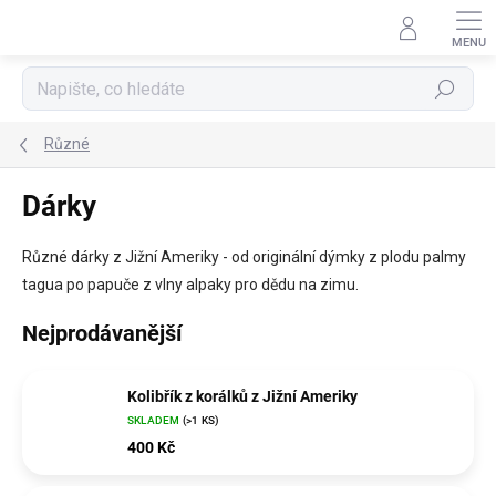
Přejít
na
obsah
Hledat
Různé
Dárky
Různé dárky z Jižní Ameriky - od originální dýmky z plodu palmy
tagua po papuče z vlny alpaky pro dědu na zimu.
Nejprodávanější
Kolibřík z korálků z Jižní Ameriky
SKLADEM
(>1 KS)
400 Kč