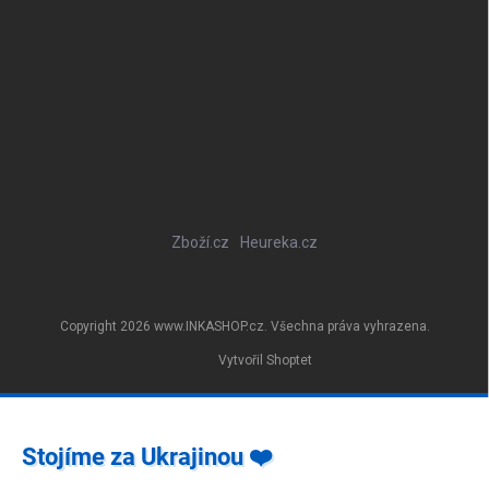
Zboží.cz
Heureka.cz
Copyright 2026
www.INKASHOP.cz
. Všechna práva vyhrazena.
Vytvořil Shoptet
Stojíme za Ukrajinou ❤️