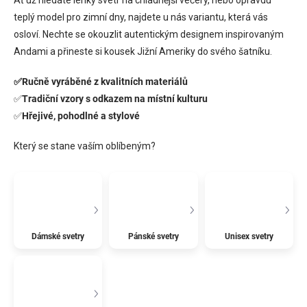
Ať už hledáte lehký svetr na chladnější večery, nebo opravdu
teplý model pro zimní dny, najdete u nás variantu, která vás
osloví. Nechte se okouzlit autentickým designem inspirovaným
Andami a přineste si kousek Jižní Ameriky do svého šatníku.
✅
Ručně vyráběné z kvalitních materiálů
✅
Tradiční vzory s odkazem na místní kulturu
✅
Hřejivé, pohodlné a stylové
Který se stane vaším oblíbeným?
Dámské svetry
Pánské svetry
Unisex svetry