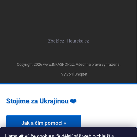
Zboží.cz
Heureka.cz
Copyright 2026
www.INKASHOP.cz
. Všechna práva vyhrazena.
Vytvořil Shoptet
Stojíme za Ukrajinou ❤️
Jak a čím pomoci »
I lama 🦙 ví, že cookies 🍪 dělají náš web rychlejší a