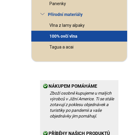
Panenky
Přírodní materiály
Vlna z lamy alpaky
100% ovčí vlna
Tagua a acai
NÁKUPEM POMÁHÁME
Zboží osobně kupujeme u malých
výrobců v Jižní Americe. Ti se stále
zotavují z poklesu objednávek a
turistiky po pandemii a vaše
objednávky jim pomáhají.
PŘÍBĚHY NAŠICH PRODUKTŮ