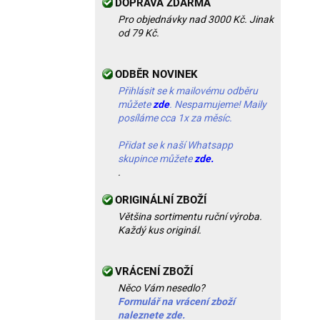
DOPRAVA ZDARMA
Pro objednávky nad 3000 Kč. Jinak
od 79 Kč.
ODBĚR NOVINEK
Přihlásit se k mailovému odběru
můžete
zde
. Nespamujeme! Maily
posíláme cca 1x za měsíc.
Přidat se k naší Whatsapp
skupince můžete
zde.
.
ORIGINÁLNÍ ZBOŽÍ
Většina sortimentu ruční výroba.
Každý kus originál.
VRÁCENÍ ZBOŽÍ
Něco Vám nesedlo?
Formulář na vrácení zboží
naleznete zde.