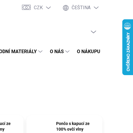
CZK
ČEŠTINA
PRÁZDNÝ KOŠÍK
NÁKUPNÍ
KOŠÍK
ODNÍ MATERIÁLY
O NÁS
O NÁKUPU
BLOG
ucí ze
Pončo s kapucí ze
lny
100% ovčí vlny