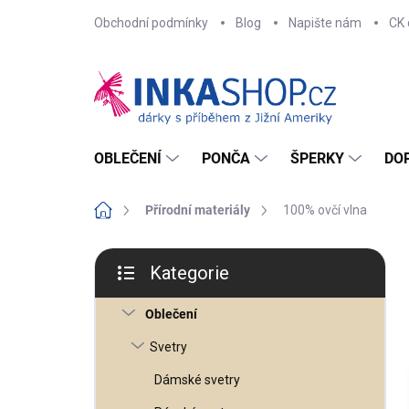
Přejít
Obchodní podmínky
Blog
Napište nám
CK 
na
obsah
OBLEČENÍ
PONČA
ŠPERKY
DO
Domů
Přírodní materiály
100% ovčí vlna
P
o
Kategorie
s
Přeskočit
t
kategorie
r
Oblečení
a
n
n
Svetry
í
p
Dámské svetry
a
n
e