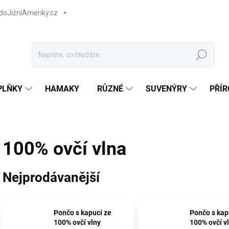
doJižníAmeriky.cz
Hledat
PLŇKY
HAMAKY
RŮZNÉ
SUVENÝRY
PŘÍR
100% ovčí vlna
Nejprodávanější
Pončo s kapucí ze
Pončo s kap
100% ovčí vlny
100% ovčí v