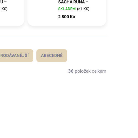
U –
SACHA RUNA –
Strážce lesa
1 KS)
SKLADEM
(>1 KS)
 Ekvádoru
ručně tkané v Ekvádoru
2 800 Kč
v EU
– exkluzivně v EU
RODÁVANĚJŠÍ
ABECEDNĚ
36
položek celkem