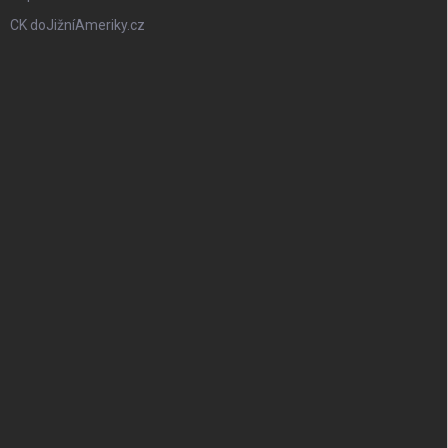
CK doJižníAmeriky.cz