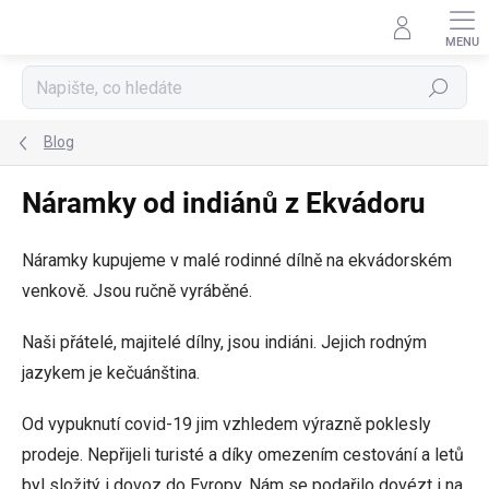
Přejít
na
obsah
Hledat
Blog
Náramky od indiánů z Ekvádoru
Náramky kupujeme v malé rodinné dílně na ekvádorském
venkově. Jsou ručně vyráběné.
Naši přátelé, majitelé dílny, jsou indiáni. Jejich rodným
jazykem je kečuánština.
Od vypuknutí covid-19 jim vzhledem výrazně poklesly
prodeje. Nepřijeli turisté a díky omezením cestování a letů
byl složitý i dovoz do Evropy. Nám se podařilo dovézt i na