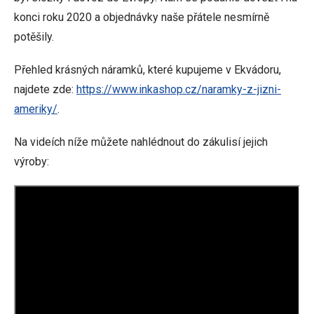
konci roku 2020 a objednávky naše přátele nesmírně
potěšily.
Přehled krásných náramků, které kupujeme v Ekvádoru,
najdete zde:
https://www.inkashop.cz/naramky-z-jizni-
ameriky/
.
Na videích níže můžete nahlédnout do zákulisí jejich
výroby: