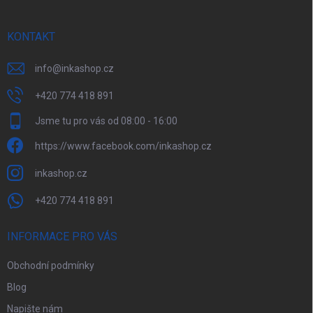
í
KONTAKT
info
@
inkashop.cz
+420 774 418 891
Jsme tu pro vás od 08:00 - 16:00
https://www.facebook.com/inkashop.cz
inkashop.cz
+420 774 418 891
INFORMACE PRO VÁS
Obchodní podmínky
Blog
Napište nám