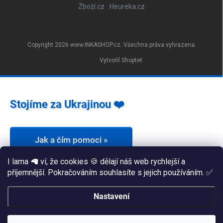
Zboží.cz
Heureka.cz
Copyright 2026
www.INKASHOP.cz
. Všechna práva vyhrazena.
Vytvořil Shoptet
Stojíme za Ukrajinou ❤️
Jak a čím pomoci »
I lama 🦙 ví, že cookies 🍪 dělají náš web rychlejší a
příjemnější. Pokračováním souhlasíte s jejich používáním. ✅
Nastavení