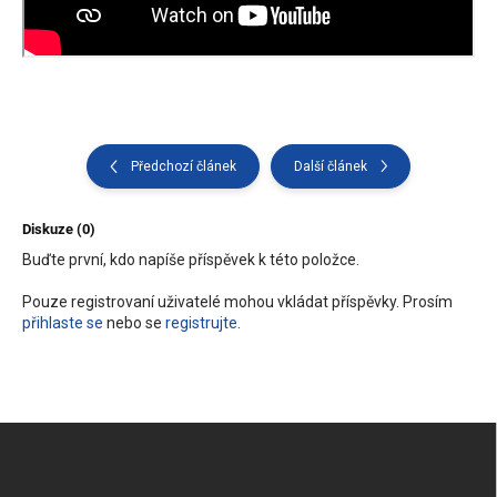
Předchozí článek
Další článek
Diskuze (0)
Buďte první, kdo napíše příspěvek k této položce.
Pouze registrovaní uživatelé mohou vkládat příspěvky. Prosím
přihlaste se
nebo se
registrujte
.
Z
á
p
a
t