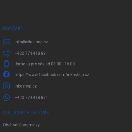
p
a
t
í
KONTAKT
info
@
inkashop.cz
+420 774 418 891
Jsme tu pro vás od 08:00 - 16:00
https://www.facebook.com/inkashop.cz
inkashop.cz
+420 774 418 891
INFORMACE PRO VÁS
Obchodní podmínky