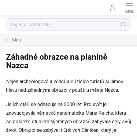
Přejít
na
obsah
Hledat
Blog
Záhadné obrazce na planině
Nazca
Nejen archeologové a vědci, ale i tisíce turistů si lámou
hlavu nad záhadnými obrazci v poušti u města Nazca.
Jejich stáří se odhaduje na 2000 let. Pro svět je
znovuobjevila německá matematička Maria Reiche, která
se posléze studiem tajemných obrazců zabývala celý svůj
život. Obrazci se zabýval i Erik von Däniken, který je