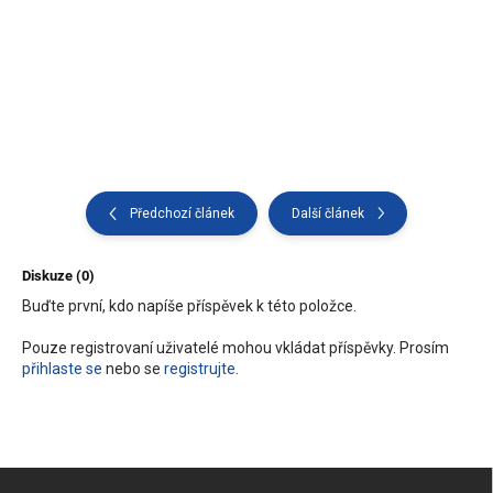
Předchozí článek
Další článek
Diskuze (0)
Buďte první, kdo napíše příspěvek k této položce.
Pouze registrovaní uživatelé mohou vkládat příspěvky. Prosím
přihlaste se
nebo se
registrujte
.
Z
á