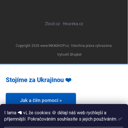
Zboží.cz
Heureka.cz
Copyright 2026
www.INKASHOP.cz
. Všechna práva vyhrazena.
Vytvořil Shoptet
Stojíme za Ukrajinou ❤️
Jak a čím pomoci »
I lama 🦙 ví, že cookies 🍪 dělají náš web rychlejší a
příjemnější. Pokračováním souhlasíte s jejich používáním. ✅