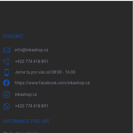
Z
á
p
a
t
í
KONTAKT
info
@
inkashop.cz
+420 774 418 891
Jsme tu pro vás od 08:00 - 16:00
https://www.facebook.com/inkashop.cz
inkashop.cz
+420 774 418 891
INFORMACE PRO VÁS