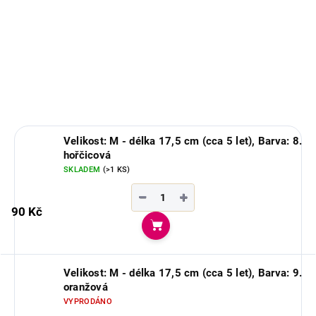
Ručně pletené prstové rukavice z
jemné vlny alpaky. Hřejivé,
měkké a hypoalergenní. Každý
pár je originál s tradičním
vzorem z Peru.
Velikost: M - délka 17,5 cm (cca 5 let), Barva: 8.
hořčicová
SKLADEM
(>1 KS)
−
+
90 Kč
Do košíku
Velikost: M - délka 17,5 cm (cca 5 let), Barva: 9.
oranžová
VYPRODÁNO