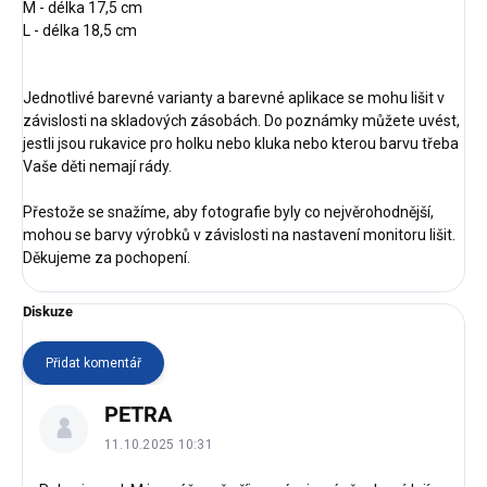
M - délka 17,5 cm
L - délka 18,5 cm
Jednotlivé barevné varianty a barevné aplikace se mohu lišit v
závislosti na skladových zásobách. Do poznámky můžete uvést,
jestli jsou rukavice pro holku nebo kluka nebo kterou barvu třeba
Vaše děti nemají rády.
Přestože se snažíme, aby fotografie byly co nejvěrohodnější,
mohou se barvy výrobků v závislosti na nastavení monitoru lišit.
Děkujeme za pochopení.
Diskuze
Přidat komentář
V
PETRA
ý
p
11.10.2025 10:31
i