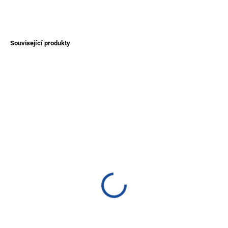
ZEPTAT SE
Související produkty
TIP
SKLADEM
(>1 KS)
Rukavice s lamou z vlny
alpaky
300 Kč
Detail