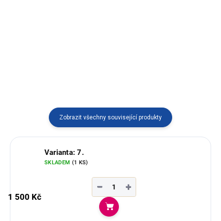
Náramek magické oko vyrobený
Stylový náramek z Tagua.
v Peru.
Dostupný ve více variantách
vyráběný v Ekvádoru.
Zobrazit všechny související produkty
Varianta: 7.
SKLADEM
(1 KS)
−
+
1 500 Kč
Do košíku