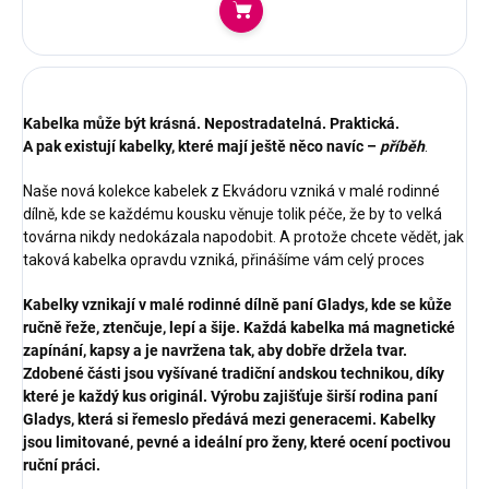
Do košíku
Kabelka může být krásná. Nepostradatelná. Praktická.
A pak existují kabelky, které mají ještě něco navíc –
příběh
.
Naše nová kolekce kabelek z Ekvádoru vzniká v malé rodinné
dílně, kde se každému kousku věnuje tolik péče, že by to velká
továrna nikdy nedokázala napodobit. A protože chcete vědět, jak
taková kabelka opravdu vzniká, přinášíme vám celý proces
Kabelky vznikají v malé rodinné dílně paní Gladys, kde se kůže
ručně řeže, ztenčuje, lepí a šije. Každá kabelka má magnetické
zapínání, kapsy a je navržena tak, aby dobře držela tvar.
Zdobené části jsou vyšívané tradiční andskou technikou, díky
které je každý kus originál. Výrobu zajišťuje širší rodina paní
Gladys, která si řemeslo předává mezi generacemi. Kabelky
jsou limitované, pevné a ideální pro ženy, které ocení poctivou
ruční práci.