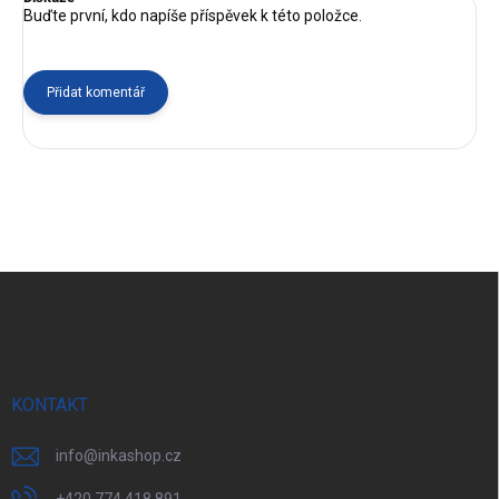
Buďte první, kdo napíše příspěvek k této položce.
Přidat komentář
Z
á
p
a
t
í
KONTAKT
info
@
inkashop.cz