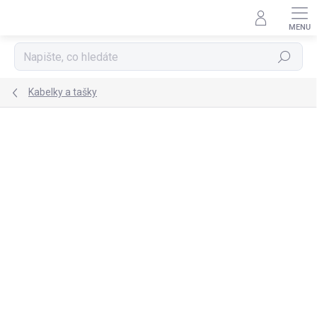
Přejít
na
obsah
Hledat
Kabelky a tašky
NOVINKA
TIP