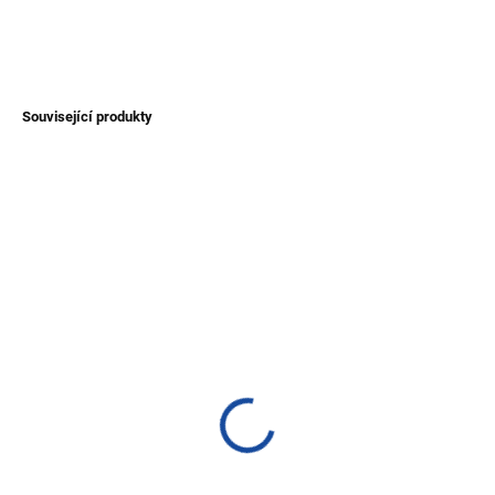
DETAILNÍ INFORMACE
ZEPTAT SE
Související produkty
NOVINKA
NOVINKA
TIP
TIP
SKLADEM
SKLADEM
(>1 KS)
(>1 KS)
Náramek Ojo z Peru
Náramek z Tagua
220 Kč
280 Kč
Detail
Detail