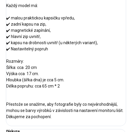
Každý model má:
✔️ malou praktickou kapsičku vpředu,
✔️ zadní kapsu na zip,
✔️ magnetické zapínání,
✔️ hlavní zip uvnitř,
✔️ kapsu na drobnosti uvnitř (u některých variant),
✔️ Nastavitelný popruh
Rozměry:
Šířka: cca 20 cm
Výška cca 17 cm.
Hloubka (šířka dna) je cca 5 cm.
Délka popruhu: cca 65 cm * 2
Přestože se snažíme, aby fotografie byly co nejvěrohodnější,
mohou se barvy výrobků v závislosti na nastavení monitoru lišit.
Děkujeme za pochopení.
Diskuze