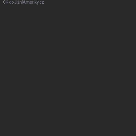
CK doJižníAmeriky.cz