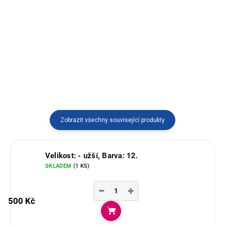
Elegantní pončo bez kapuce s
vlnou z alpaky, vyráběné v
Tradiční pončo s typickým
Ekvádoru.
vzorem z Ekvádoru z poctivé
100% ovčí vlny. Model RAYMI s
kapucí přes hlavu – barevný a
hřejivý společník pro chladné
dny.
Zobrazit všechny související produkty
Velikost: - užší, Barva: 12.
SKLADEM
(1 KS)
−
+
500 Kč
Do košíku