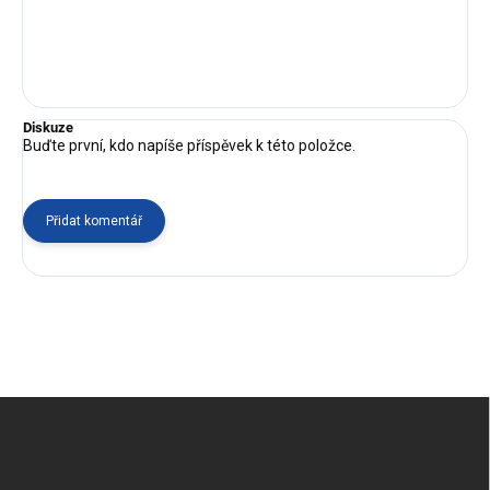
Diskuze
Buďte první, kdo napíše příspěvek k této položce.
Přidat komentář
Z
á
p
a
t
í