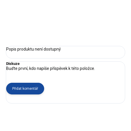
Chcete-li dárkový poukaz v jiné hodnotě, napište nám.
Platnost dárkového poukazu je půl roku.
ZEPTAT SE
Popis produktu není dostupný
Diskuze
Buďte první, kdo napíše příspěvek k této položce.
Přidat komentář