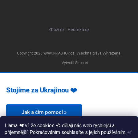
Zboží.cz
Heureka.cz
Copyright 2026
www.INKASHOP.cz
. Všechna práva vyhrazena.
Vytvořil Shoptet
Stojíme za Ukrajinou ❤️
Jak a čím pomoci »
I lama 🦙 ví, že cookies 🍪 dělají náš web rychlejší a
příjemnější. Pokračováním souhlasíte s jejich používáním. ✅