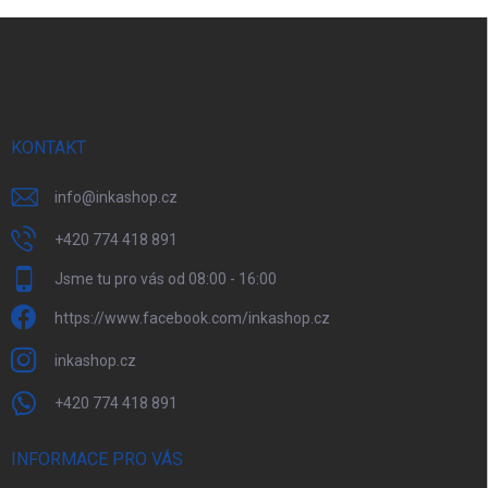
Z
á
p
a
t
í
KONTAKT
info
@
inkashop.cz
+420 774 418 891
Jsme tu pro vás od 08:00 - 16:00
https://www.facebook.com/inkashop.cz
inkashop.cz
+420 774 418 891
INFORMACE PRO VÁS