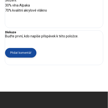
Složení:
30% vlna Alpaka
70% kvalitní akrylové vlákno
Diskuze
Buďte první, kdo napíše příspěvek k této položce.
Přidat komentář
Z
á
p
a
t