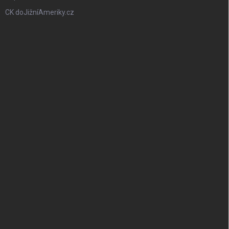
CK doJižníAmeriky.cz