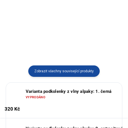
vlkem vyráběné v Ekvádoru.
Hřejivé pončo ze 100% ovčí vlny
s praktickým zapínáním a
kapucí. Můžete ho nosit zavinuté
i rozepnuté – ideální do
chladných dní.
Zobrazit všechny související produkty
Varianta podkolenky z vlny alpaky: 1. černá
VYPRODÁNO
320 Kč