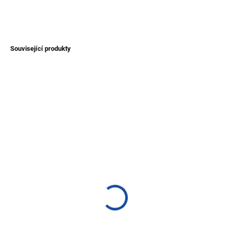
ZEPTAT SE
Související produkty
TIP
VYPRODÁNO
SKLADEM
(>1 KS)
Pončo s kapucí a vlkem -
Pončo ze 100% ovčí vlny
černé
- rozepínací/zavinovací -
2 200 Kč
bílé
2 500 Kč
Detail
Detail
Pončo přes hlavu s kapucí a