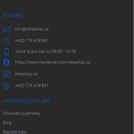
í
KONTAKT
info
@
inkashop.cz
+420 774 418 891
Jsme tu pro vás od 08:00 - 16:00
https://www.facebook.com/inkashop.cz
inkashop.cz
+420 774 418 891
INFORMACE PRO VÁS
Obchodní podmínky
Blog
Napište nám