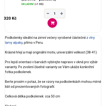
SKLADEM
(>1 KS)
−
+
320 Kč
Do košíku
Podkolenky ideální na zimní večery vyrobené částečně
z vlny
lamy alpaky
, přímo v Peru.
Krásně hřejí a mají originální motiv, univerzální velikost (38-41).
Pro lepší orientaci v barvách vybírejte napravo v okně pro výběr
varianty. Po zvolení číselné varianty se Vám ukáže konkrétní
fotka podkolenek.
Berte prosím v potaz, že se vzory na podkolenkách mohou mírně
lišit od prezentovaných fotografií.
Celková délka podkolenek: cca 50 cm