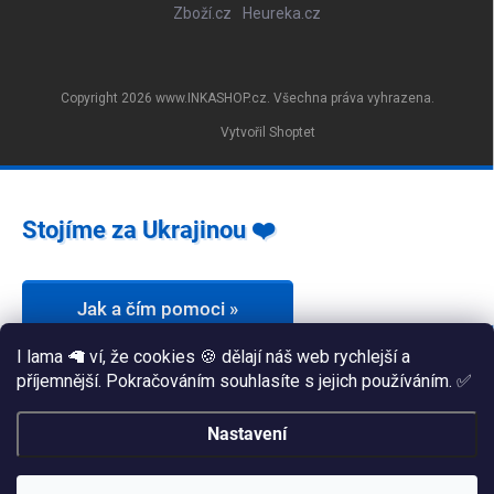
Zboží.cz
Heureka.cz
Copyright 2026
www.INKASHOP.cz
. Všechna práva vyhrazena.
Vytvořil Shoptet
Stojíme za Ukrajinou ❤️
Jak a čím pomoci »
I lama 🦙 ví, že cookies 🍪 dělají náš web rychlejší a
příjemnější. Pokračováním souhlasíte s jejich používáním. ✅
Nastavení