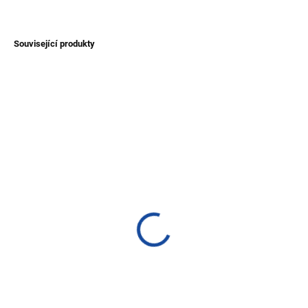
ZEPTAT SE
Související produkty
NOVINKA
TIP
SKLADEM
SKLADEM
(>1 KS)
(>1 KS)
Náhrdelník z Tagua -
Náhrdelník z Tagua - dva
kamínkový
květy
320 Kč
400 Kč
Detail
Detail
Stylový náhrdelník z Tagua.
Stylový náhrdelník z Tagua.