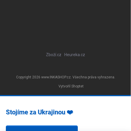
Zboží.cz
Heureka.cz
Copyright 2026
www.INKASHOP.cz
. Všechna práva vyhrazena.
Vytvořil Shoptet
Stojíme za Ukrajinou ❤️