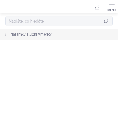
Přejít
na
obsah
Hledat
Náramky z Jižní Ameriky
NOVINKA
TIP