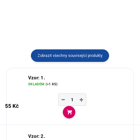
Dostupný ve více variantách
Dostupný ve více variantách
vyráběný v Ekvádoru.
vyráběný v Ekvádoru.
Zobrazit všechny související produkty
Vzor: 1.
SKLADEM
(>1 KS)
−
+
55 Kč
Do košíku
Vzor: 2.