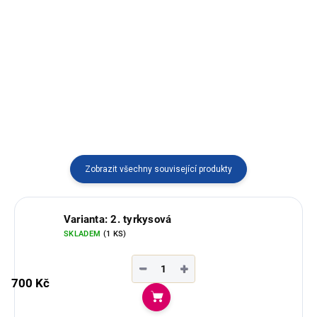
Ubrus z typické jihoamerické
látky "manta". Využití také jako
Praktická deka z Ekvádoru s
dekorace na zeď.
tradičním vzorem, která vnese
barvy do vašeho domova a
nevyžaduje složitou údržbu. Díky
velkorysému rozměru 2x2,3
metru se do ní krásně
zachumláte...
Zobrazit všechny související produkty
Varianta: 2. tyrkysová
SKLADEM
(1 KS)
−
+
700 Kč
Do košíku