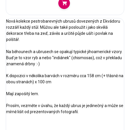
Do košíku
Nová kolekce pestrobarevných ubrusů dovezených z Ekvádoru
rozzáří každý stůl. Můžou ale také posloužit i jako skvělá
dekorace třeba na zeď, závěs a určitě půjde ušít i povlak na
polštář.
Na běhounech a ubrusech se opakují typické jihoamerické vzory.
Buď je to vzor ryb a nebo "indiánek" (chismosas), což v překladu
znamená drbny :-)
K dispozici v několika barvách v rozměru cca 158 cm (+ třásně na
obou stranách) x 100 cm
Mají zapošitý lem.
Prosím, vezměte v úvahu, že každý ubrus je jedinečný a může se
mírně lišit od prezentovaných fotografií.