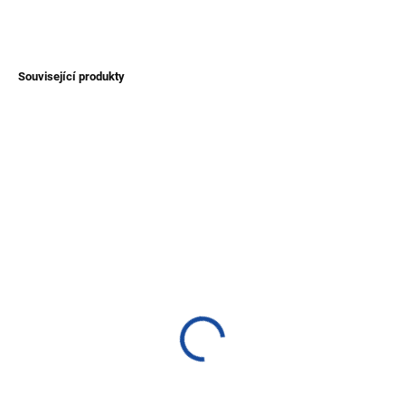
ZEPTAT SE
Související produkty
NOVINKA
TIP
SKLADEM
SKLADEM
(1 KS)
(1 KS)
Tradiční ubrus z Peru
Deka z Ekvádoru s
110x120 cm
tradičními vzory - fiesta
barev
500 Kč
2 200 Kč
Detail
Do košíku