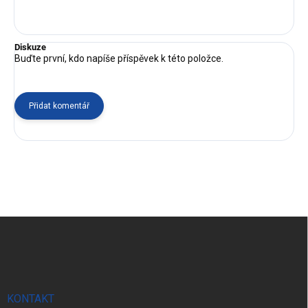
Diskuze
Buďte první, kdo napíše příspěvek k této položce.
Přidat komentář
Z
á
p
a
t
í
KONTAKT