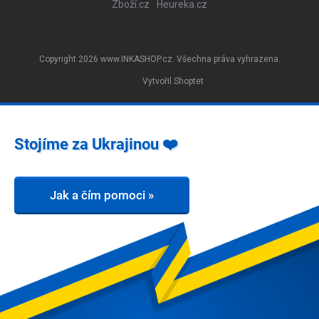
Zboží.cz
Heureka.cz
Copyright 2026
www.INKASHOP.cz
. Všechna práva vyhrazena.
Vytvořil Shoptet
Stojíme za Ukrajinou ❤️
Jak a čím pomoci »