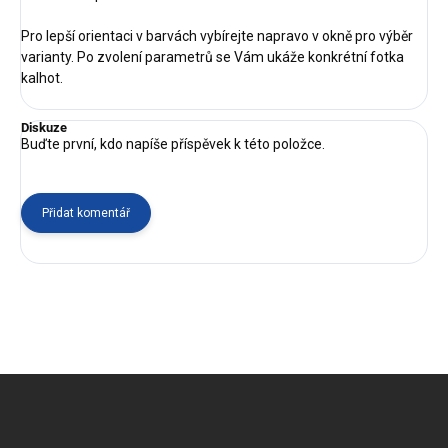
Pro lepší orientaci v barvách vybírejte napravo v okně pro výběr
varianty. Po zvolení parametrů se Vám ukáže konkrétní fotka
kalhot.
Diskuze
Buďte první, kdo napíše příspěvek k této položce.
Přidat komentář
Z
á
p
a
t