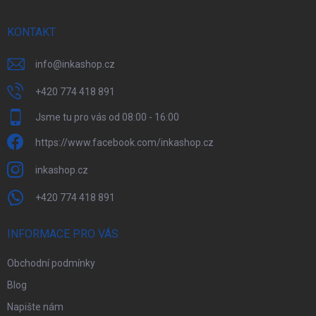
í
KONTAKT
info
@
inkashop.cz
+420 774 418 891
Jsme tu pro vás od 08:00 - 16:00
https://www.facebook.com/inkashop.cz
inkashop.cz
+420 774 418 891
INFORMACE PRO VÁS
Obchodní podmínky
Blog
Napište nám