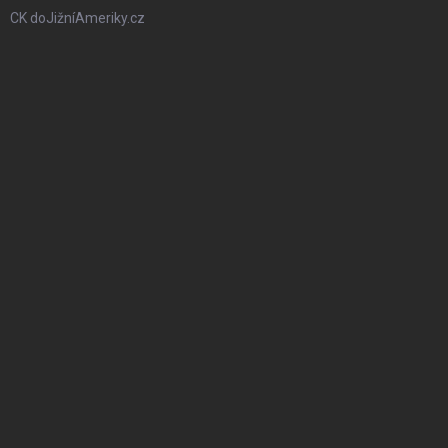
CK doJižníAmeriky.cz