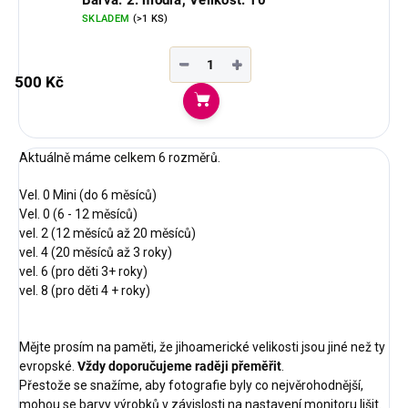
Barva: 2. modrá, Velikost: 10
SKLADEM
(>1 KS)
−
+
500 Kč
Do košíku
Aktuálně máme celkem 6 rozměrů.
Vel. 0 Mini (do 6 měsíců)
Vel. 0 (6 - 12 měsíců)
vel. 2 (12 měsíců až 20 měsíců)
vel. 4 (20 měsíců až 3 roky)
vel. 6 (pro děti 3+ roky)
vel. 8 (pro děti 4 + roky)
Mějte prosím na paměti, že jihoamerické velikosti jsou jiné než ty
evropské.
Vždy doporučujeme raději přeměřit
.
Přestože se snažíme, aby fotografie byly co nejvěrohodnější,
mohou se barvy výrobků v závislosti na nastavení monitoru lišit.