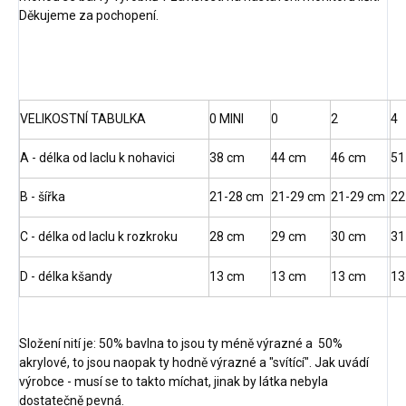
Děkujeme za pochopení.
VELIKOSTNÍ TABULKA
0 MINI
0
2
4
A - délka od laclu k nohavici
38 cm
44 cm
46 cm
51
B - šířka
21-28 cm
21-29 cm
21-29 cm
22
C - délka od laclu k rozkroku
28 cm
29 cm
30 cm
31
D - délka kšandy
13 cm
13 cm
13 cm
13
Složení nití je: 50% bavlna to jsou ty méně výrazné a 50%
akrylové, to jsou naopak ty hodně výrazné a "svítící". Jak uvádí
výrobce - musí se to takto míchat, jinak by látka nebyla
dostatečně pevná.