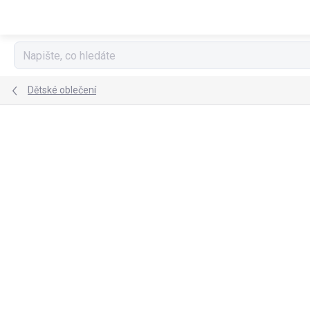
Přejít
na
obsah
Dětské oblečení
TIP