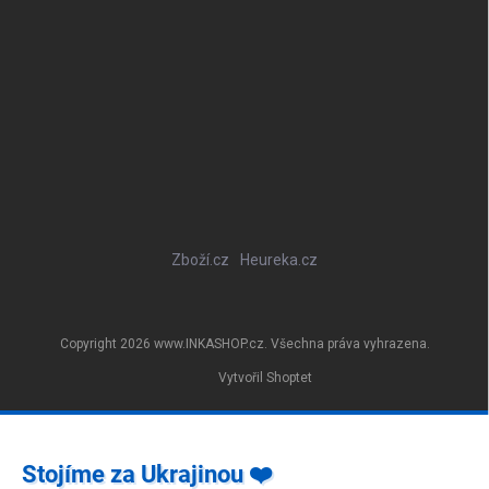
Zboží.cz
Heureka.cz
Copyright 2026
www.INKASHOP.cz
. Všechna práva vyhrazena.
Vytvořil Shoptet
Stojíme za Ukrajinou ❤️