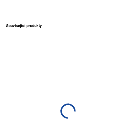
ZEPTAT SE
Související produkty
TIP
NOVINKA
TIP
SKLADEM
SKLADEM
(1 KS)
(1 KS)
Dětský vyšívaný svetr na
Dětský svetr Puno z vlny
knoflíky
alpaky - šedivý
400 Kč
700 Kč
Detail
Detail