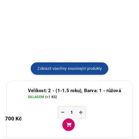
Krásný vyšívaný svetr určený pro
Příjemný svetr na zip s kapucí
holky, vyrobený v Peru.
pro děti 6-7 let s typickými
jihoamerickými motivy.
Zobrazit všechny související produkty
Velikost: 2 - (1-1.5 roku), Barva: 1 - růžová
SKLADEM
(>1 KS)
−
+
700 Kč
Do košíku