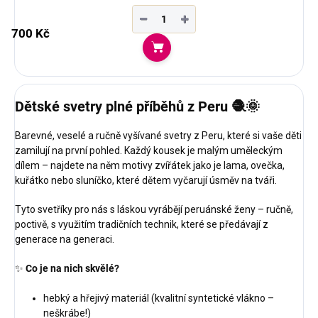
−
+
700 Kč
Do košíku
Dětské svetry plné příběhů z Peru 🧶🌞
Barevné, veselé a ručně vyšívané svetry z Peru, které si vaše děti
zamilují na první pohled. Každý kousek je malým uměleckým
dílem – najdete na něm motivy zvířátek jako je lama, ovečka,
kuřátko nebo sluníčko, které dětem vyčarují úsměv na tváři.
Tyto svetříky pro nás s láskou vyrábějí peruánské ženy – ručně,
poctivě, s využitím tradičních technik, které se předávají z
generace na generaci.
✨
Co je na nich skvělé?
hebký a hřejivý materiál (kvalitní syntetické vlákno –
neškrábe!)