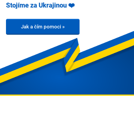
Stojíme za Ukrajinou ❤️
Jak a čím pomoci »