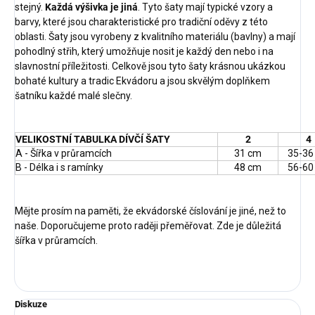
stejný.
Každá výšivka je jiná
. Tyto šaty mají typické vzory a
barvy, které jsou charakteristické pro tradiční oděvy z této
oblasti. Šaty jsou vyrobeny z kvalitního materiálu (bavlny) a mají
pohodlný střih, který umožňuje nosit je každý den nebo i na
slavnostní příležitosti. Celkově jsou tyto šaty krásnou ukázkou
bohaté kultury a tradic Ekvádoru a jsou skvělým doplňkem
šatníku každé malé slečny.
VELIKOSTNÍ TABULKA DÍVČÍ ŠATY
2
4
A - Šířka v průramcích
31 cm
35-36
B - Délka i s ramínky
48 cm
56-60
Mějte prosím na paměti, že ekvádorské číslování je jiné, než to
naše. Doporučujeme proto raději přeměřovat. Zde je důležitá
šířka v průramcích.
Diskuze