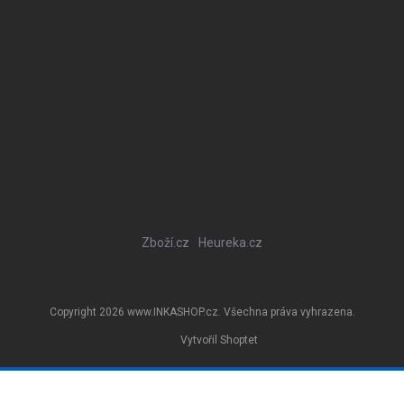
Zboží.cz
Heureka.cz
Copyright 2026
www.INKASHOP.cz
. Všechna práva vyhrazena.
Vytvořil Shoptet