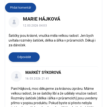
Přidat komentář
V
MARIE HÁJKOVÁ
ý
p
12.03.2026 04:03
i
s
Šatičky jsou krásné, vnučka měla velkou radost. Jen bych
uvítala rozměry šatiček, délka a šířka v průramcích. Děkuji i
d
za dáreček.
i
s
k
Odpovědět
u
z
MARKÉT SÝKOROVÁ
í
16.03.2026 21:41
Paní Hájková, moc děkujeme za krásnou zprávu. Máme
velkou radost, že se šatičky líbí a že udělaly vnučce radost.
Rozměry šatiček (délka i šířka v průramcích) jsou uvedeny
přímo v popisu produktu. Pokud byste si přesto nebyla