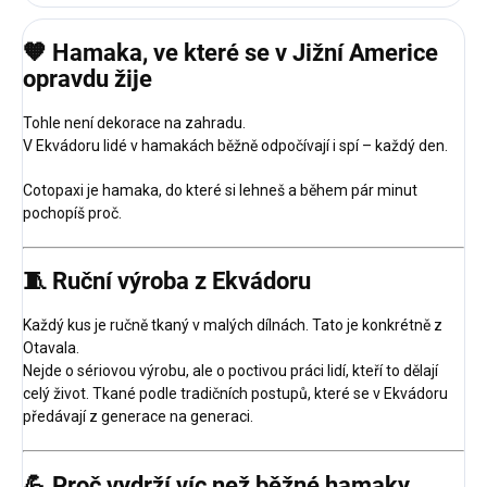
🧡 Hamaka, ve které se v Jižní Americe
opravdu žije
Tohle není dekorace na zahradu.
V Ekvádoru lidé v hamakách běžně odpočívají i spí – každý den.
Cotopaxi je hamaka, do které si lehneš a během pár minut
pochopíš proč.
🧵 Ruční výroba z Ekvádoru
Každý kus je ručně tkaný v malých dílnách. Tato je konkrétně z
Otavala.
Nejde o sériovou výrobu, ale o poctivou práci lidí, kteří to dělají
celý život. Tkané podle tradičních postupů, které se v Ekvádoru
předávají z generace na generaci.
💪 Proč vydrží víc než běžné hamaky