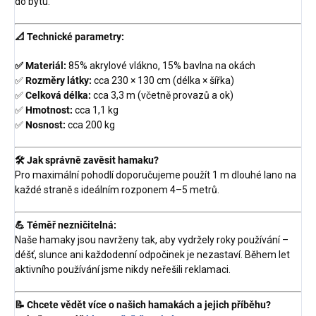
do bytu.
📐 Technické parametry:
✅
Materiál:
85% akrylové vlákno, 15% bavlna na okách
✅
Rozměry látky:
cca 230 × 130 cm (délka × šířka)
✅
Celková délka:
cca 3,3 m (včetně provazů a ok)
✅
Hmotnost:
cca 1,1 kg
✅
Nosnost:
cca 200 kg
🛠️ Jak správně zavěsit hamaku?
Pro maximální pohodlí doporučujeme použít 1 m dlouhé lano na
každé straně s ideálním rozponem 4–5 metrů.
💪 Téměř nezničitelná:
Naše hamaky jsou navrženy tak, aby vydržely roky používání –
déšť, slunce ani každodenní odpočinek je nezastaví. Během let
aktivního používání jsme nikdy neřešili reklamaci.
📝 Chcete vědět více o našich hamakách a jejich příběhu?