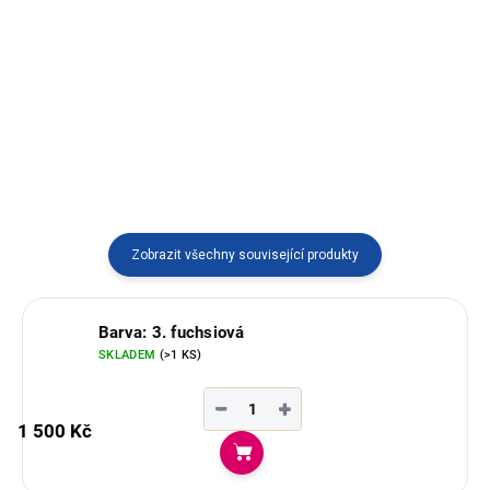
Tradiční pončo s typickým
Tradiční pončo s typickým
vzorem z Ekvádoru z poctivé
vzorem z Ekvádoru z poctivé
100% ovčí vlny. Model SACH´A
100% ovčí vlny. Model KILLA
WAYRA s kapucí přes hlavu –
ÑAWI s kapucí přes hlavu –
barevný a hřejivý společník pro
barevný a hřejivý společník pro
chladné dny.
chladné dny.
Zobrazit všechny související produkty
Barva: 3. fuchsiová
SKLADEM
(>1 KS)
−
+
1 500 Kč
Do košíku