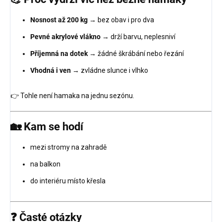
Nosnost až 200 kg
→ bez obav i pro dva
Pevné akrylové vlákno
→ drží barvu, neplesniví
Příjemná na dotek
→ žádné škrábání nebo řezání
Vhodná i ven
→ zvládne slunce i vlhko
👉 Tohle není hamaka na jednu sezónu.
🏡 Kam se hodí
mezi stromy na zahradě
na balkon
do interiéru místo křesla
❓ Časté otázky