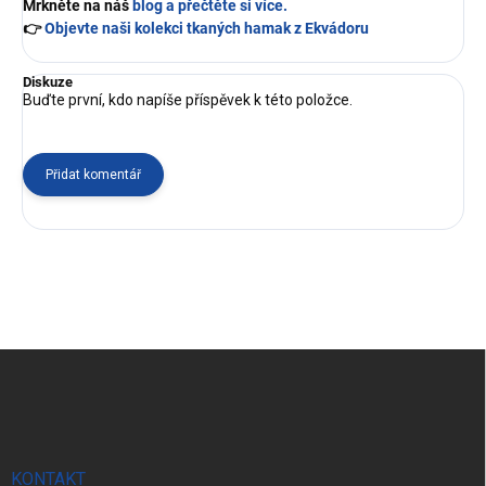
Mrkněte na náš
blog a přečtěte si více.
👉
Objevte naši kolekci tkaných hamak z Ekvádoru
Diskuze
Buďte první, kdo napíše příspěvek k této položce.
Přidat komentář
Z
á
p
a
t
í
KONTAKT