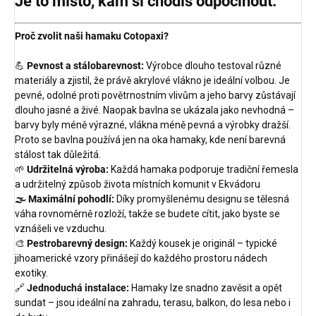
Je to místo, kam si chodíš odpočinout.
Proč zvolit naši hamaku Cotopaxi?
💪
Pevnost a stálobarevnost:
Výrobce dlouho testoval různé
materiály a zjistil, že právě akrylové vlákno je ideální volbou. Je
pevné, odolné proti povětrnostním vlivům a jeho barvy zůstávají
dlouho jasné a živé. Naopak bavlna se ukázala jako nevhodná –
barvy byly méně výrazné, vlákna méně pevná a výrobky dražší.
Proto se bavlna používá jen na oka hamaky, kde není barevná
stálost tak důležitá.
🌱
Udržitelná výroba:
Každá hamaka podporuje tradiční řemesla
a udržitelný způsob života místních komunit v Ekvádoru
🌫
Maximální pohodlí:
Díky promyšlenému designu se tělesná
váha rovnoměrně rozloží, takže se budete cítit, jako byste se
vznášeli ve vzduchu.
🎨
Pestrobarevný design:
Každý kousek je originál – typické
jihoamerické vzory přinášejí do každého prostoru nádech
exotiky.
🔗
Jednoduchá instalace:
Hamaky lze snadno zavěsit a opět
sundat – jsou ideální na zahradu, terasu, balkon, do lesa nebo i