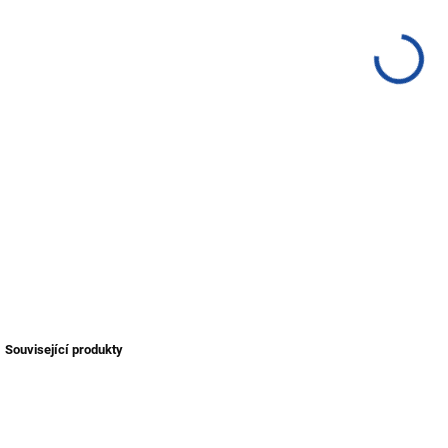
vyrá
DETA
Související produkty
TIP
NOV