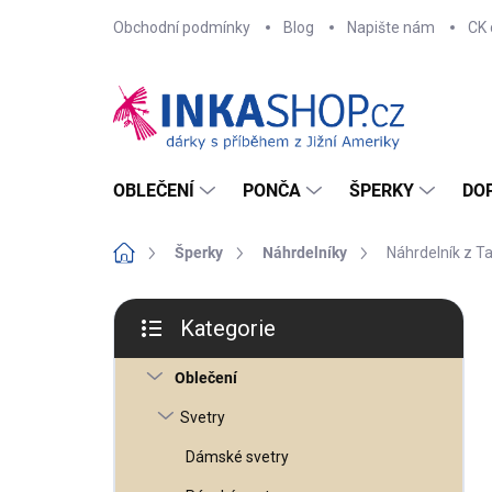
Přejít
Obchodní podmínky
Blog
Napište nám
CK 
na
obsah
OBLEČENÍ
PONČA
ŠPERKY
DO
Domů
Šperky
Náhrdelníky
Náhrdelník z Ta
P
o
Kategorie
s
Přeskočit
t
kategorie
r
Oblečení
a
n
n
Svetry
í
p
Dámské svetry
a
n
e