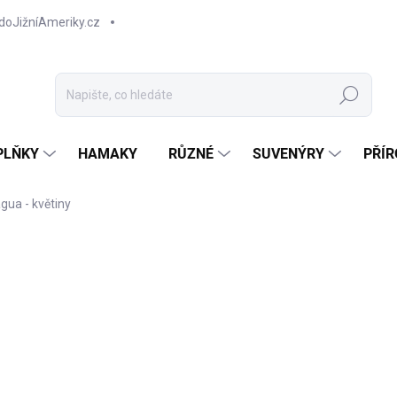
doJižníAmeriky.cz
Hledat
PLŇKY
HAMAKY
RŮZNÉ
SUVENÝRY
PŘÍR
gua - květiny
TIP
4
Měr
Z
cena
Styl