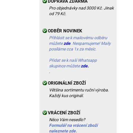
DOPRAVA ZDARMA
Pro objednávky nad 3000 Kč. Jinak
od 79 Kč.
ODBĚR NOVINEK
Přihlásit se k mailovému odběru
můžete
zde
. Nespamujeme! Maily
posíláme cca 1x za měsíc.
Přidat se k naší Whatsapp
skupince můžete
zde.
.
ORIGINÁLNÍ ZBOŽÍ
Většina sortimentu ruční výroba.
Každý kus originál.
VRÁCENÍ ZBOŽÍ
Něco Vám nesedlo?
Formulář na vrácení zboží
naleznete zde.