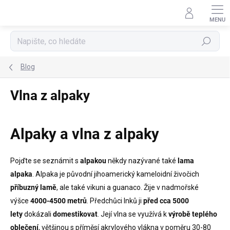
Přejít
na
obsah
Hledat
Blog
Vlna z alpaky
Alpaky a vlna z alpaky
Pojďte se seznámit s
alpakou
někdy nazývané také
lama
alpaka
.
Alpaka je původní jihoamerický kameloidní živočich
příbuzný lamě
, ale také vikuni a guanaco.
Žije v nadmořské
výšce
4000-4500 metrů
.
Předchůci Inků ji
před cca 5000
lety
dokázali
domestikovat
.
Její vlna se využívá k
výrobě teplého
oblečení
, většinou s příměsí akrylového vlákna v poměru 30-80