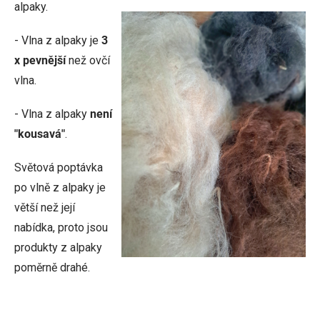
alpaky.
- Vlna z alpaky je
3
x pevnější
než ovčí
vlna.
- Vlna z alpaky
není
"kousavá"
.
Světová poptávka
po vlně z alpaky je
větší než její
nabídka, proto jsou
produkty z alpaky
poměrně drahé.