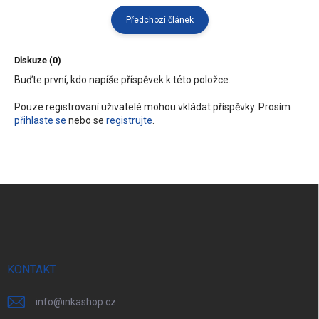
Předchozí článek
Diskuze (0)
Buďte první, kdo napíše příspěvek k této položce.
Pouze registrovaní uživatelé mohou vkládat příspěvky. Prosím
přihlaste se
nebo se
registrujte
.
Z
á
p
a
t
í
KONTAKT
info
@
inkashop.cz