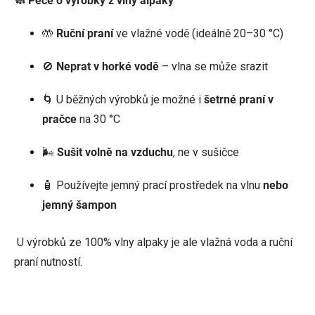
🧼 Péče o výrobky z vlny alpaky
🤲
Ruční praní
ve vlažné vodě (ideálně 20–30 °C)
🚫
Neprat v horké vodě
– vlna se může srazit
🌀 U běžných výrobků je možné i
šetrné praní v
pračce
na 30 °C
🌬️
Sušit volně na vzduchu
, ne v sušičce
🧴 Používejte jemný prací prostředek na vlnu
nebo
jemný šampon
U výrobků ze 100% vlny alpaky je ale vlažná voda a ruční
praní nutností.