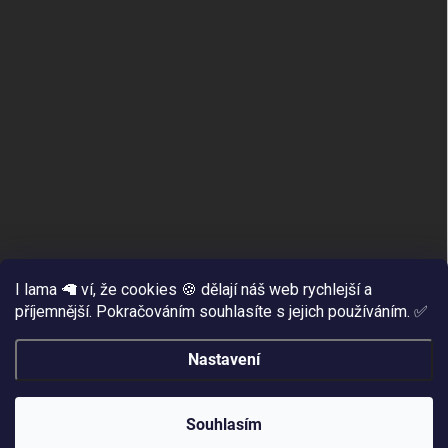
I lama 🦙 ví, že cookies 🍪 dělají náš web rychlejší a
příjemnější. Pokračováním souhlasíte s jejich používáním. ✅
Zboží.cz
Heureka.cz
Nastavení
Copyright 2026
www.INKASHOP.cz
. Všechna práva vyhrazena.
Souhlasím
Vytvořil Shoptet