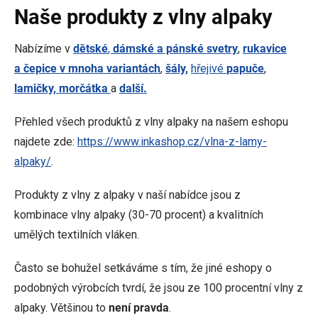
Naše produkty z vlny alpaky
Nabízíme v
dětské
,
dámské a pánské svetry
,
rukavice
a
čepice v mnoha variantách
,
šály,
hřejivé
papuče
,
lamičky, morčátka
a
další.
Přehled všech produktů z vlny alpaky na našem eshopu
najdete zde:
https://www.inkashop.cz/vlna-z-lamy-
alpaky/
.
Produkty z vlny z alpaky v naší nabídce jsou z
kombinace vlny alpaky (30-70 procent) a kvalitních
umělých textilních vláken.
Často se bohužel setkáváme s tím, že jiné eshopy o
podobných výrobcích tvrdí, že jsou ze 100 procentní vlny z
alpaky. Většinou to
není pravda
.